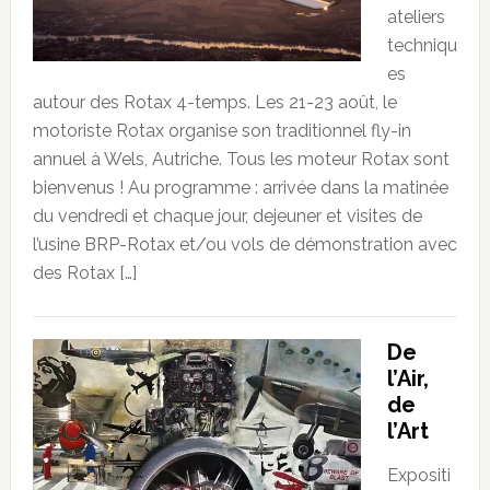
ateliers
techniqu
es
autour des Rotax 4-temps. Les 21-23 août, le
motoriste Rotax organise son traditionnel fly-in
annuel à Wels, Autriche. Tous les moteur Rotax sont
bienvenus ! Au programme : arrivée dans la matinée
du vendredi et chaque jour, dejeuner et visites de
l’usine BRP-Rotax et/ou vols de démonstration avec
des Rotax […]
De
l’Air,
de
l’Art
Expositi