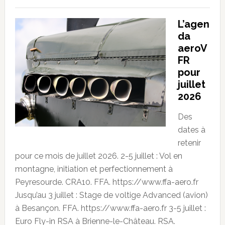
L’agen
da
aeroV
FR
pour
juillet
2026
Des
dates à
retenir
pour ce mois de juillet 2026. 2-5 juillet : Vol en
montagne, initiation et perfectionnement à
Peyresourde. CRA10. FFA. https://www.ffa-aero.fr
Jusqu’au 3 juillet : Stage de voltige Advanced (avion)
à Besançon. FFA. https://www.ffa-aero.fr 3-5 juillet :
Euro Fly-in RSA à Brienne-le-Château. RSA.