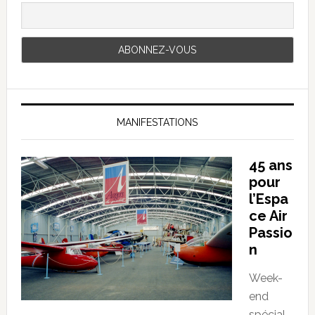
MANIFESTATIONS
45 ans
pour
l’Espa
ce Air
Passio
n
Week-
end
spécial