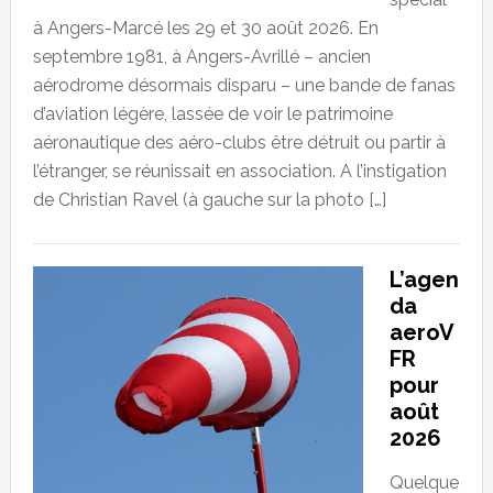
à Angers-Marcé les 29 et 30 août 2026. En
septembre 1981, à Angers-Avrillé – ancien
aérodrome désormais disparu – une bande de fanas
d’aviation légère, lassée de voir le patrimoine
aéronautique des aéro-clubs être détruit ou partir à
l’étranger, se réunissait en association. A l’instigation
de Christian Ravel (à gauche sur la photo […]
L’agen
da
aeroV
FR
pour
août
2026
Quelque