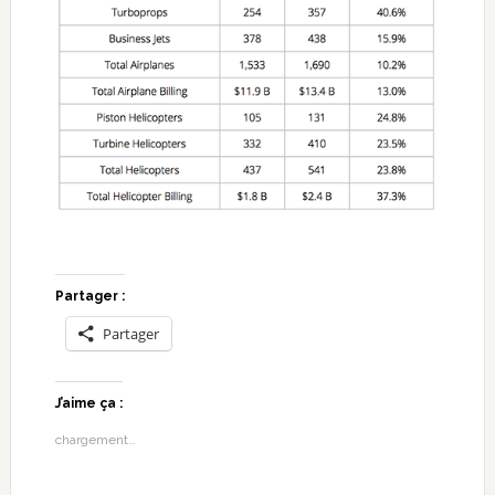
Partager :
Partager
J’aime ça :
chargement…