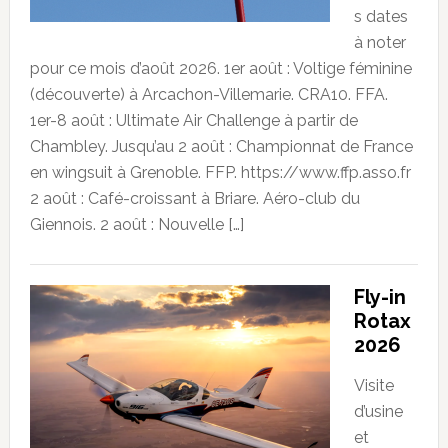
s dates
à noter
pour ce mois d’août 2026. 1er août : Voltige féminine
(découverte) à Arcachon-Villemarie. CRA10. FFA.
1er-8 août : Ultimate Air Challenge à partir de
Chambley. Jusqu’au 2 août : Championnat de France
en wingsuit à Grenoble. FFP. https://www.ffp.asso.fr
2 août : Café-croissant à Briare. Aéro-club du
Giennois. 2 août : Nouvelle […]
Fly-in
Rotax
2026
Visite
d’usine
et