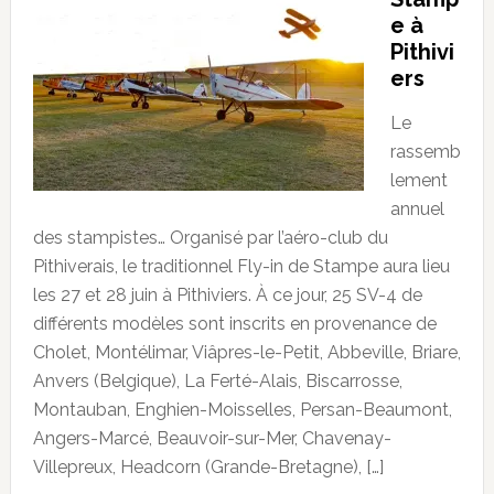
e à
Pithivi
ers
Le
rassemb
lement
annuel
des stampistes… Organisé par l’aéro-club du
Pithiverais, le traditionnel Fly-in de Stampe aura lieu
les 27 et 28 juin à Pithiviers. À ce jour, 25 SV-4 de
différents modèles sont inscrits en provenance de
Cholet, Montélimar, Viâpres-le-Petit, Abbeville, Briare,
Anvers (Belgique), La Ferté-Alais, Biscarrosse,
Montauban, Enghien-Moisselles, Persan-Beaumont,
Angers-Marcé, Beauvoir-sur-Mer, Chavenay-
Villepreux, Headcorn (Grande-Bretagne), […]