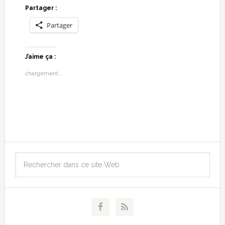
Partager :
Partager
J’aime ça :
chargement…