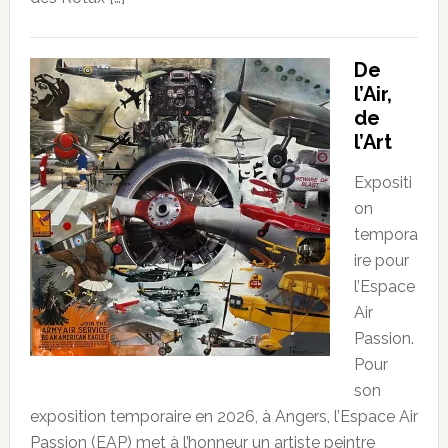
De
l’Air,
de
l’Art
Expositi
on
tempora
ire pour
l’Espace
Air
Passion.
Pour
son
exposition temporaire en 2026, à Angers, l’Espace Air
Passion (EAP) met à l’honneur un artiste peintre