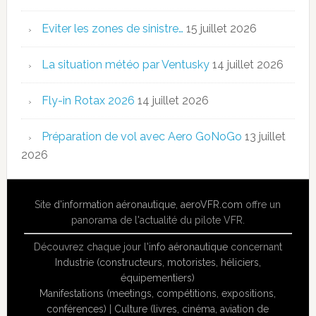
Eviter les zones de sinistre…
15 juillet 2026
La situation météo par Ventusky
14 juillet 2026
Fly-in Rotax 2026
14 juillet 2026
Préparation de vol avec Aero GoNoGo
13 juillet
2026
Site
d'information aéronautique
,
aeroVFR.com
offre un
panorama de l'actualité du pilote VFR.
Découvrez chaque jour l'
info aéronautique
concernant
Industrie (constructeurs, motoristes, héliciers,
équipementiers)
Manifestations (meetings, compétitions, expositions,
conférences)
|
Culture (livres, cinéma, aviation de