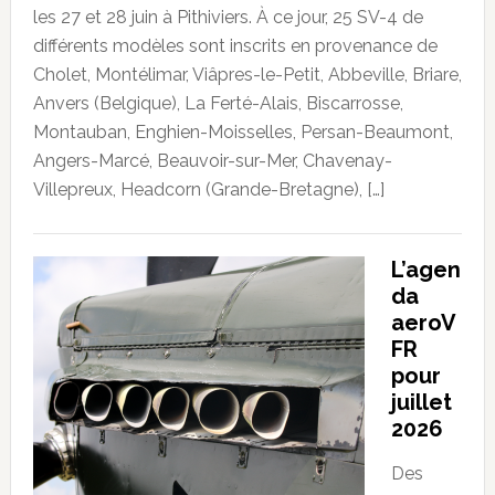
les 27 et 28 juin à Pithiviers. À ce jour, 25 SV-4 de
différents modèles sont inscrits en provenance de
Cholet, Montélimar, Viâpres-le-Petit, Abbeville, Briare,
Anvers (Belgique), La Ferté-Alais, Biscarrosse,
Montauban, Enghien-Moisselles, Persan-Beaumont,
Angers-Marcé, Beauvoir-sur-Mer, Chavenay-
Villepreux, Headcorn (Grande-Bretagne), […]
L’agen
da
aeroV
FR
pour
juillet
2026
Des