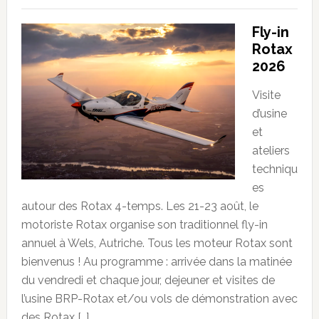
Fly-in
Rotax
2026
Visite
d’usine
et
ateliers
techniqu
es
autour des Rotax 4-temps. Les 21-23 août, le
motoriste Rotax organise son traditionnel fly-in
annuel à Wels, Autriche. Tous les moteur Rotax sont
bienvenus ! Au programme : arrivée dans la matinée
du vendredi et chaque jour, dejeuner et visites de
l’usine BRP-Rotax et/ou vols de démonstration avec
des Rotax […]