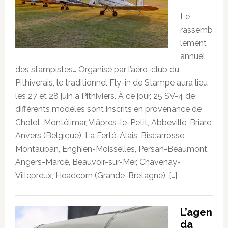
Le
rassemb
lement
annuel
des stampistes… Organisé par l’aéro-club du
Pithiverais, le traditionnel Fly-in de Stampe aura lieu
les 27 et 28 juin à Pithiviers. À ce jour, 25 SV-4 de
différents modèles sont inscrits en provenance de
Cholet, Montélimar, Viâpres-le-Petit, Abbeville, Briare,
Anvers (Belgique), La Ferté-Alais, Biscarrosse,
Montauban, Enghien-Moisselles, Persan-Beaumont,
Angers-Marcé, Beauvoir-sur-Mer, Chavenay-
Villepreux, Headcorn (Grande-Bretagne), […]
L’agen
da