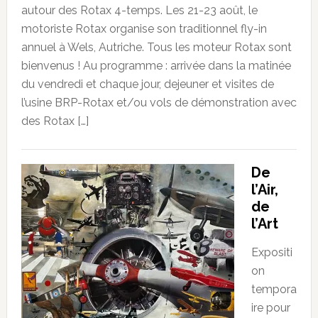
autour des Rotax 4-temps. Les 21-23 août, le
motoriste Rotax organise son traditionnel fly-in
annuel à Wels, Autriche. Tous les moteur Rotax sont
bienvenus ! Au programme : arrivée dans la matinée
du vendredi et chaque jour, dejeuner et visites de
l’usine BRP-Rotax et/ou vols de démonstration avec
des Rotax […]
De
l’Air,
de
l’Art
Expositi
on
tempora
ire pour