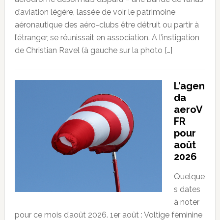
d’aviation légère, lassée de voir le patrimoine
aéronautique des aéro-clubs être détruit ou partir à
l’étranger, se réunissait en association. A l’instigation
de Christian Ravel (à gauche sur la photo […]
L’agen
da
aeroV
FR
pour
août
2026
Quelque
s dates
à noter
pour ce mois d’août 2026. 1er août : Voltige féminine