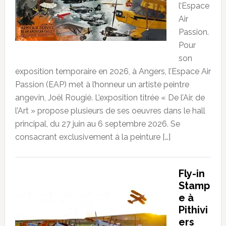
l’Espace
Air
Passion.
Pour
son
exposition temporaire en 2026, à Angers, l’Espace Air
Passion (EAP) met à l’honneur un artiste peintre
angevin, Joël Rougié. L’exposition titrée « De l’Air, de
l’Art » propose plusieurs de ses oeuvres dans le hall
principal, du 27 juin au 6 septembre 2026. Se
consacrant exclusivement à la peinture […]
Fly-in
Stamp
e à
Pithivi
ers