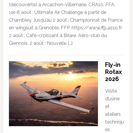
(découverte) à Arcachon-Villemarie. CRA10. FFA.
1er-8 août : Ultimate Air Challenge à partir de
Chambley. Jusqu’au 2 août : Championnat de France
en wingsuit à Grenoble. FFP. https://www.ffp.asso.fr
2 août : Café-croissant à Briare. Aéro-club du
Giennois. 2 août : Nouvelle […]
Fly-in
Rotax
2026
Visite
d’usine
et
ateliers
techniqu
es