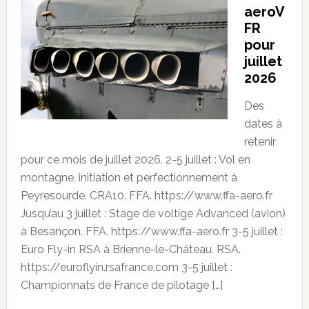
aeroV
FR
pour
juillet
2026
Des
dates à
retenir
pour ce mois de juillet 2026. 2-5 juillet : Vol en
montagne, initiation et perfectionnement à
Peyresourde. CRA10. FFA. https://www.ffa-aero.fr
Jusqu’au 3 juillet : Stage de voltige Advanced (avion)
à Besançon. FFA. https://www.ffa-aero.fr 3-5 juillet :
Euro Fly-in RSA à Brienne-le-Château. RSA.
https://euroflyin.rsafrance.com 3-5 juillet :
Championnats de France de pilotage […]