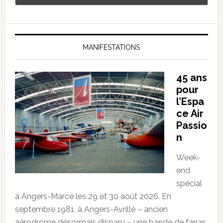
MANIFESTATIONS
45 ans
pour
l’Espa
ce Air
Passio
n
Week-
end
spécial
à Angers-Marcé les 29 et 30 août 2026. En
septembre 1981, à Angers-Avrillé – ancien
aérodrome désormais disparu – une bande de fanas