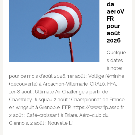
da
aeroV
FR
pour
août
2026
Quelque
s dates
à noter
pour ce mois d’août 2026. 1er août : Voltige féminine
(découverte) à Arcachon-Villemarie. CRA10. FFA.
1er-8 août : Ultimate Air Challenge à partir de
Chambley. Jusqu’au 2 août : Championnat de France
en wingsuit à Grenoble. FFP. https://www.ffp.asso.fr
2 août : Café-croissant à Briare. Aéro-club du
Giennois. 2 août : Nouvelle […]