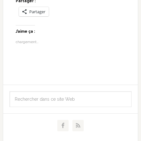
Partager :
Partager
J’aime ça :
chargement…