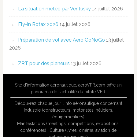
La situation météo par Ventusky
14 juillet 2026
Fly-in Rotax 2026
14 juillet 2026
Préparation de vol avec Aero GoNoGo
13 juillet
2026
ZRT pour des planeurs
13 juillet 2026
Site
d'information aéronautique
,
aeroVFR.com
offre un
panorama de l'actualité du pilote VFR.
Découvrez chaque jour l'
info aéronautique
concernant
Industrie (constructeurs, motoristes, héliciers,
équipementiers)
Manifestations (meetings, compétitions, expositions,
conférences)
|
Culture (livres, cinéma, aviation de
collection, musées)