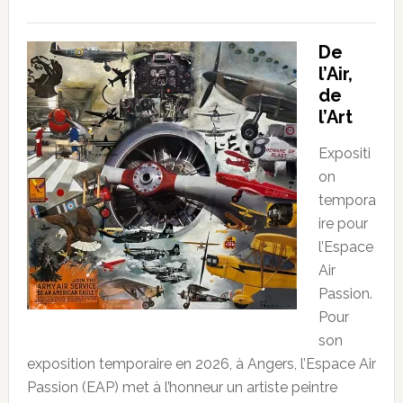
De
l’Air,
de
l’Art
Expositi
on
tempora
ire pour
l’Espace
Air
Passion.
Pour
son
exposition temporaire en 2026, à Angers, l’Espace Air
Passion (EAP) met à l’honneur un artiste peintre