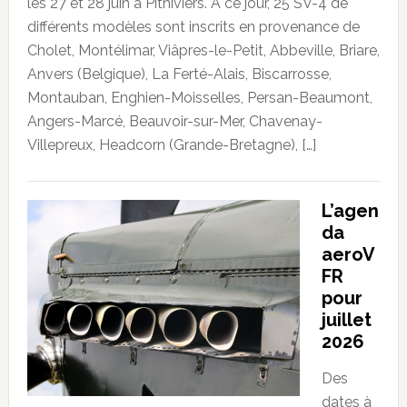
les 27 et 28 juin à Pithiviers. À ce jour, 25 SV-4 de
différents modèles sont inscrits en provenance de
Cholet, Montélimar, Viâpres-le-Petit, Abbeville, Briare,
Anvers (Belgique), La Ferté-Alais, Biscarrosse,
Montauban, Enghien-Moisselles, Persan-Beaumont,
Angers-Marcé, Beauvoir-sur-Mer, Chavenay-
Villepreux, Headcorn (Grande-Bretagne), […]
L’agen
da
aeroV
FR
pour
juillet
2026
Des
dates à