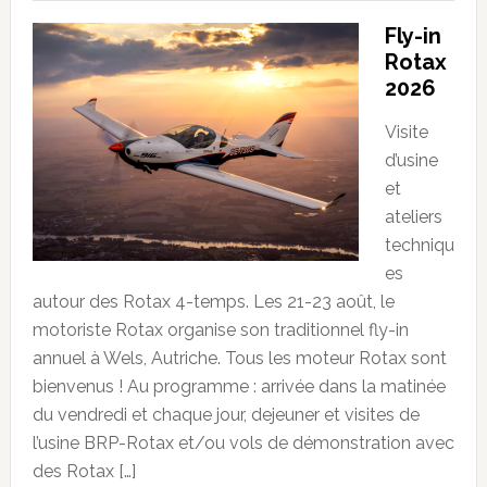
Fly-in
Rotax
2026
Visite
d’usine
et
ateliers
techniqu
es
autour des Rotax 4-temps. Les 21-23 août, le
motoriste Rotax organise son traditionnel fly-in
annuel à Wels, Autriche. Tous les moteur Rotax sont
bienvenus ! Au programme : arrivée dans la matinée
du vendredi et chaque jour, dejeuner et visites de
l’usine BRP-Rotax et/ou vols de démonstration avec
des Rotax […]