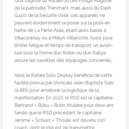
Qu’il s’agisse du Rafale ou des Fouga Magister
de la patrouille Tranchant, mais aussi du Dash
Q400 de la Sécurité civile, ces appareils ne
peuvent évidemment se poser sur la piste en
herbe de La Ferté-Alais, étant alors basés à
Villacoublay ou à Melun-Villaroche. Aussi, pour
limiter fatigue et temps de transport, un avion-
taxi sous la forme d’un Robin ou d’un Rallye
assure les navettes des équipages concernés…
Ainsi, le Rafale Solo Display bénéficie de cette
facilité prévue par l’Amicale Jean-Baptiste Salis
(AJBS) pour améliorer la logistique de la
manifestation. En 2022, le RSD est le capitaine
Bertrand « Bubu » Butin, titulaire pour deux ans
tandis que le RSD précédant, le capitaine
Jérôme « Schuss » Thoule, est devenu son
coach, dont le rôle est de transmettre