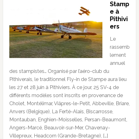
Stamp
e à
Pithivi
ers
Le
rassemb
lement
annuel
des stampistes… Organisé par l’aéro-club du
Pithiverais, le traditionnel Fly-in de Stampe aura lieu
les 27 et 28 juin à Pithiviers. À ce jour, 25 SV-4 de
différents modèles sont inscrits en provenance de
Cholet, Montélimar, Viâpres-le-Petit, Abbeville, Briare,
Anvers (Belgique), La Ferté-Alais, Biscarrosse,
Montauban, Enghien-Moisselles, Persan-Beaumont,
Angers-Marcé, Beauvoir-sur-Mer, Chavenay-
Villepreux, Headcorn (Grande-Bretagne), […]