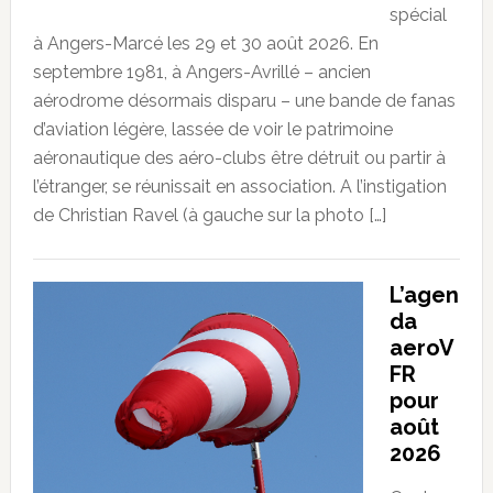
spécial
à Angers-Marcé les 29 et 30 août 2026. En
septembre 1981, à Angers-Avrillé – ancien
aérodrome désormais disparu – une bande de fanas
d’aviation légère, lassée de voir le patrimoine
aéronautique des aéro-clubs être détruit ou partir à
l’étranger, se réunissait en association. A l’instigation
de Christian Ravel (à gauche sur la photo […]
L’agen
da
aeroV
FR
pour
août
2026