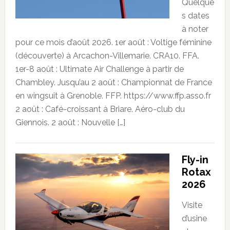
Quelque
s dates
à noter
pour ce mois d’août 2026. 1er août : Voltige féminine
(découverte) à Arcachon-Villemarie. CRA10. FFA.
1er-8 août : Ultimate Air Challenge à partir de
Chambley. Jusqu’au 2 août : Championnat de France
en wingsuit à Grenoble. FFP. https://www.ffp.asso.fr
2 août : Café-croissant à Briare. Aéro-club du
Giennois. 2 août : Nouvelle […]
Fly-in
Rotax
2026
Visite
d’usine