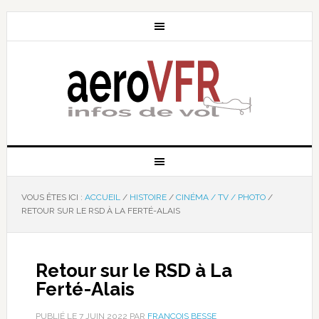
VOUS ÊTES ICI :
ACCUEIL
/
HISTOIRE
/
CINÉMA / TV / PHOTO
/
RETOUR SUR LE RSD À LA FERTÉ-ALAIS
Retour sur le RSD à La
Ferté-Alais
PUBLIÉ LE
7 JUIN 2022
PAR
FRANÇOIS BESSE