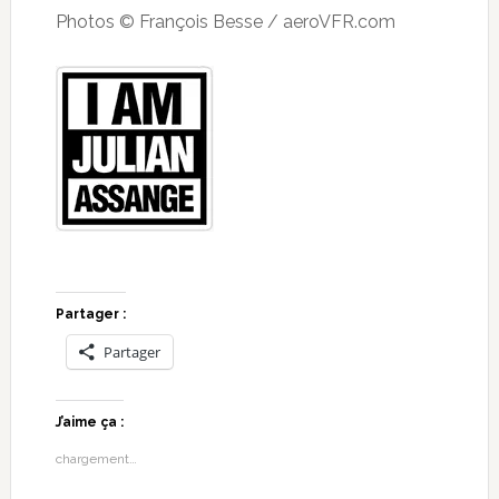
Photos © François Besse / aeroVFR.com
Partager :
Partager
J’aime ça :
chargement…