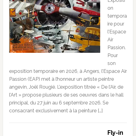
Expositi
on
tempora
ire pour
l’Espace
Air
Passion.
Pour
son
exposition temporaire en 2026, à Angers, l’Espace Air
Passion (EAP) met à l’honneur un artiste peintre
angevin, Joël Rougié. L’exposition titrée « De l’Air, de
l’Art » propose plusieurs de ses oeuvres dans le hall
principal, du 27 juin au 6 septembre 2026. Se
consacrant exclusivement à la peinture […]
Fly-in