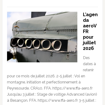
L’agen
da
aeroV
FR
pour
juillet
2026
Des
dates à
retenir
pour ce mois de juillet 2026. 2-5 juillet : Vol en
montagne, initiation et perfectionnement à
Peyresourde. CRA10. FFA. https://www.ffa-aero.fr
Jusqu’au 3 juillet : Stage de voltige Advanced (avion)
à Besançon. FFA. https://www.ffa-aero.fr 3-5 juillet :