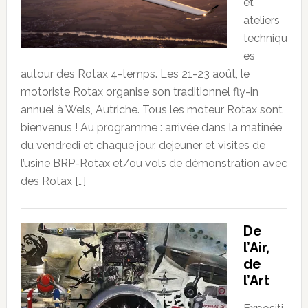
et
ateliers
techniqu
es
autour des Rotax 4-temps. Les 21-23 août, le
motoriste Rotax organise son traditionnel fly-in
annuel à Wels, Autriche. Tous les moteur Rotax sont
bienvenus ! Au programme : arrivée dans la matinée
du vendredi et chaque jour, dejeuner et visites de
l’usine BRP-Rotax et/ou vols de démonstration avec
des Rotax […]
De
l’Air,
de
l’Art