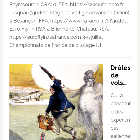
Peyresourde. CRA10. FFA. https://www.ffa-aero.fr
Jusqu’au 3 juillet : Stage de voltige Advanced (avion)
à Besançon. FFA. https://www.ffa-aero.fr 3-5 juillet :
Euro Fly-in RSA à Brienne-le-Château. RSA.
https://euroflyin.rsafrance.com 3-5 juillet :
Championnats de France de pilotage […]
Drôles
de
vols…
Ou la
caricatur
e des
expérien
ces
aérienne