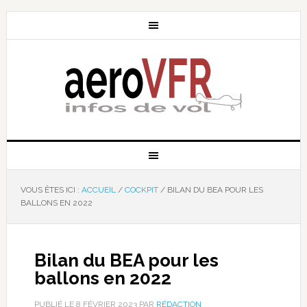
VOUS ÊTES ICI :
ACCUEIL
/
COCKPIT
/
BILAN DU BEA POUR LES
BALLONS EN 2022
Bilan du BEA pour les
ballons en 2022
PUBLIÉ LE
8 FÉVRIER 2023
PAR
RÉDACTION