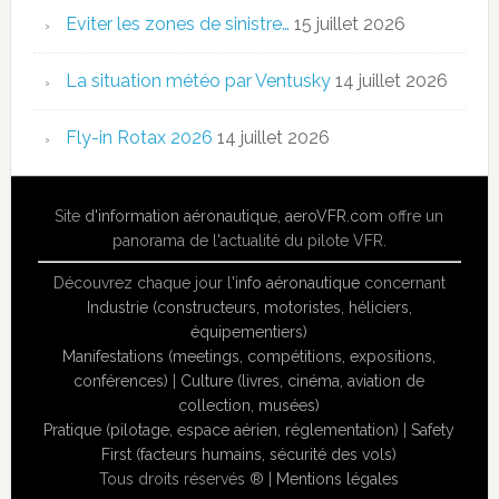
Eviter les zones de sinistre…
15 juillet 2026
La situation météo par Ventusky
14 juillet 2026
Fly-in Rotax 2026
14 juillet 2026
Site
d'information aéronautique
,
aeroVFR.com
offre un
panorama de l'actualité du pilote VFR.
Découvrez chaque jour l'
info aéronautique
concernant
Industrie (constructeurs, motoristes, héliciers,
équipementiers)
Manifestations (meetings, compétitions, expositions,
conférences)
|
Culture (livres, cinéma, aviation de
collection, musées)
Pratique (pilotage, espace aérien, réglementation)
|
Safety
First (facteurs humains, sécurité des vols)
Tous droits réservés ® |
Mentions légales