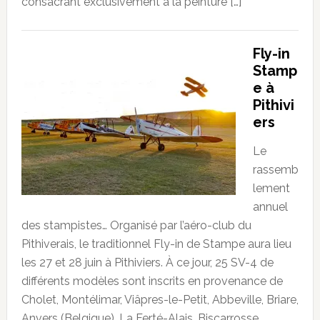
consacrant exclusivement à la peinture […]
Fly-in
Stamp
e à
Pithivi
ers
Le
rassemb
lement
annuel
des stampistes… Organisé par l’aéro-club du
Pithiverais, le traditionnel Fly-in de Stampe aura lieu
les 27 et 28 juin à Pithiviers. À ce jour, 25 SV-4 de
différents modèles sont inscrits en provenance de
Cholet, Montélimar, Viâpres-le-Petit, Abbeville, Briare,
Anvers (Belgique), La Ferté-Alais, Biscarrosse,