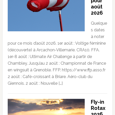
pour
août
2026
Quelque
s dates
à noter
pour ce mois d’août 2026. 1er août : Voltige féminine
(découverte) à Arcachon-Villemarie. CRA10. FFA.
1er-8 août : Ultimate Air Challenge à partir de
Chambley. Jusqu’au 2 août : Championnat de France
en wingsuit à Grenoble. FFP. https://www.ffp.asso.fr
2 août : Café-croissant à Briare. Aéro-club du
Giennois. 2 août : Nouvelle […]
Fly-in
Rotax
2026