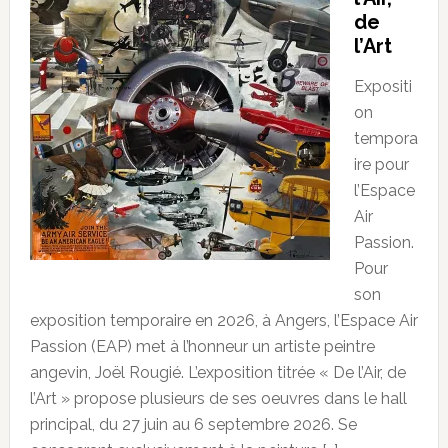
de
l’Art
Expositi
on
tempora
ire pour
l’Espace
Air
Passion.
Pour
son
exposition temporaire en 2026, à Angers, l’Espace Air
Passion (EAP) met à l’honneur un artiste peintre
angevin, Joël Rougié. L’exposition titrée « De l’Air, de
l’Art » propose plusieurs de ses oeuvres dans le hall
principal, du 27 juin au 6 septembre 2026. Se