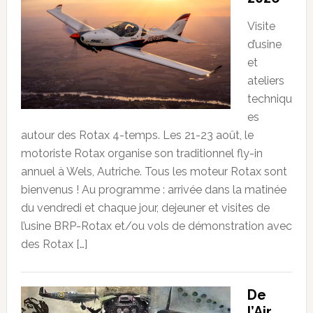
Visite
d’usine
et
ateliers
techniqu
es
autour des Rotax 4-temps. Les 21-23 août, le
motoriste Rotax organise son traditionnel fly-in
annuel à Wels, Autriche. Tous les moteur Rotax sont
bienvenus ! Au programme : arrivée dans la matinée
du vendredi et chaque jour, dejeuner et visites de
l’usine BRP-Rotax et/ou vols de démonstration avec
des Rotax […]
De
l’Air,