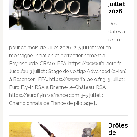
juillet
2026
Des
dates à
retenir
pour ce mois de juillet 2026. 2-5 juillet : Vol en
montagne, initiation et perfectionnement à
Peyresourde. CRA10. FFA. https://www.ffa-aero.fr
Jusqu’au 3 juillet : Stage de voltige Advanced (avion)
à Besançon. FFA. https://www.ffa-aero.fr 3-5 juillet :
Euro Fly-in RSA à Brienne-le-Château. RSA.
https://euroflyin.rsafrance.com 3-5 juillet :
Championnats de France de pilotage […]
Drôles
de