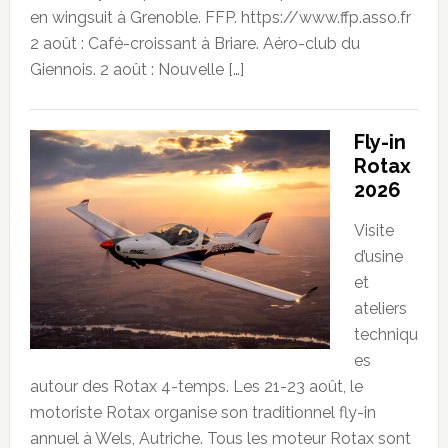
en wingsuit à Grenoble. FFP. https://www.ffp.asso.fr
2 août : Café-croissant à Briare. Aéro-club du
Giennois. 2 août : Nouvelle […]
Fly-in
Rotax
2026
Visite
d’usine
et
ateliers
techniqu
es
autour des Rotax 4-temps. Les 21-23 août, le
motoriste Rotax organise son traditionnel fly-in
annuel à Wels, Autriche. Tous les moteur Rotax sont