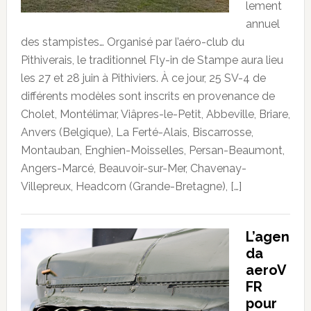
lement
annuel
des stampistes… Organisé par l’aéro-club du
Pithiverais, le traditionnel Fly-in de Stampe aura lieu
les 27 et 28 juin à Pithiviers. À ce jour, 25 SV-4 de
différents modèles sont inscrits en provenance de
Cholet, Montélimar, Viâpres-le-Petit, Abbeville, Briare,
Anvers (Belgique), La Ferté-Alais, Biscarrosse,
Montauban, Enghien-Moisselles, Persan-Beaumont,
Angers-Marcé, Beauvoir-sur-Mer, Chavenay-
Villepreux, Headcorn (Grande-Bretagne), […]
L’agen
da
aeroV
FR
pour