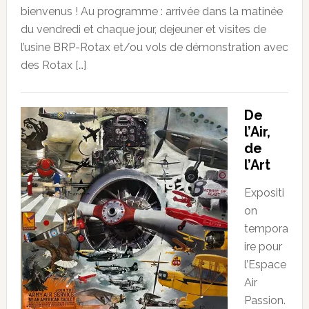
bienvenus ! Au programme : arrivée dans la matinée
du vendredi et chaque jour, dejeuner et visites de
l’usine BRP-Rotax et/ou vols de démonstration avec
des Rotax […]
De
l’Air,
de
l’Art
Expositi
on
tempora
ire pour
l’Espace
Air
Passion.