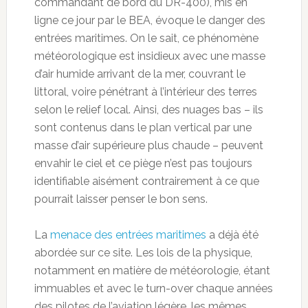
commandant de bord du DR-400), mis en
ligne ce jour par le BEA, évoque le danger des
entrées maritimes. On le sait, ce phénomène
météorologique est insidieux avec une masse
d’air humide arrivant de la mer, couvrant le
littoral, voire pénétrant à l’intérieur des terres
selon le relief local. Ainsi, des nuages bas – ils
sont contenus dans le plan vertical par une
masse d’air supérieure plus chaude – peuvent
envahir le ciel et ce piège n’est pas toujours
identifiable aisément contrairement à ce que
pourrait laisser penser le bon sens.
La
menace des entrées maritimes
a déjà été
abordée sur ce site. Les lois de la physique,
notamment en matière de météorologie, étant
immuables et avec le turn-over chaque années
des pilotes de l’aviation légère, les mêmes