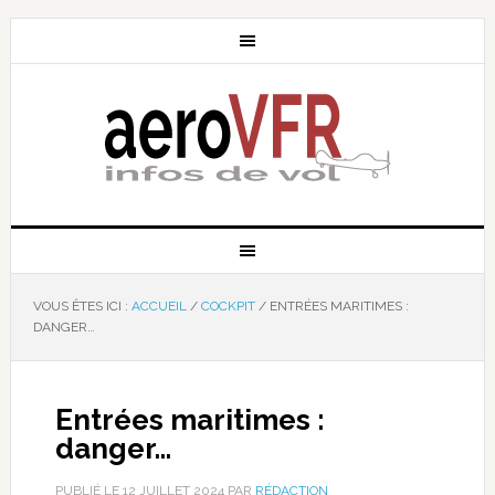
VOUS ÊTES ICI :
ACCUEIL
/
COCKPIT
/
ENTRÉES MARITIMES :
DANGER…
Entrées maritimes :
danger…
PUBLIÉ LE
12 JUILLET 2024
PAR
RÉDACTION