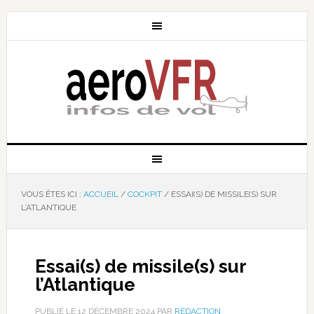
VOUS ÊTES ICI :
ACCUEIL
/
COCKPIT
/
ESSAI(S) DE MISSILE(S) SUR
L’ATLANTIQUE
Essai(s) de missile(s) sur
l’Atlantique
PUBLIÉ LE
12 DÉCEMBRE 2024
PAR
RÉDACTION