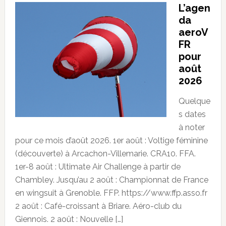
L’agen
da
aeroV
FR
pour
août
2026
Quelque
s dates
à noter
pour ce mois d’août 2026. 1er août : Voltige féminine
(découverte) à Arcachon-Villemarie. CRA10. FFA.
1er-8 août : Ultimate Air Challenge à partir de
Chambley. Jusqu’au 2 août : Championnat de France
en wingsuit à Grenoble. FFP. https://www.ffp.asso.fr
2 août : Café-croissant à Briare. Aéro-club du
Giennois. 2 août : Nouvelle […]