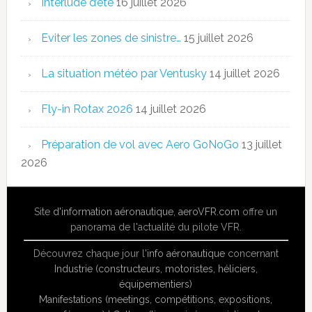
Interlude d’été
16 juillet 2026
Eviter les zones de sinistre…
15 juillet 2026
La situation météo par Ventusky
14 juillet 2026
Fly-in Rotax 2026
14 juillet 2026
Préparation de vol avec Aero GoNoGo
13 juillet
2026
Site
d'information aéronautique
,
aeroVFR.com
offre un
panorama de l'actualité du pilote VFR.
Découvrez chaque jour l'
info aéronautique
concernant
Industrie (constructeurs, motoristes, héliciers,
équipementiers)
Manifestations (meetings, compétitions, expositions,