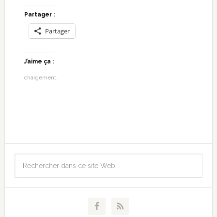
Partager :
Partager
J’aime ça :
chargement…