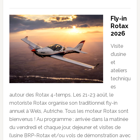
Fly-in
Rotax
2026
Visite
d’usine
et
ateliers
techniqu
es
autour des Rotax 4-temps. Les 21-23 août, le
motoriste Rotax organise son traditionnel fly-in
annuel à Wels, Autriche. Tous les moteur Rotax sont
bienvenus ! Au programme : arrivée dans la matinée
du vendredi et chaque jour, dejeuner et visites de
l’usine BRP-Rotax et/ou vols de démonstration avec