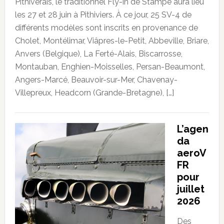
Pithiverais, le traditionnel Fly-in de Stampe aura lieu
les 27 et 28 juin à Pithiviers. À ce jour, 25 SV-4 de
différents modèles sont inscrits en provenance de
Cholet, Montélimar, Viâpres-le-Petit, Abbeville, Briare,
Anvers (Belgique), La Ferté-Alais, Biscarrosse,
Montauban, Enghien-Moisselles, Persan-Beaumont,
Angers-Marcé, Beauvoir-sur-Mer, Chavenay-
Villepreux, Headcorn (Grande-Bretagne), […]
L’agen
da
aeroV
FR
pour
juillet
2026
Des