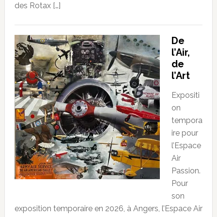
des Rotax […]
De
l’Air,
de
l’Art
Expositi
on
tempora
ire pour
l’Espace
Air
Passion.
Pour
son
exposition temporaire en 2026, à Angers, l’Espace Air