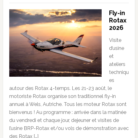
Fly-in
Rotax
2026
Visite
d’usine
et
ateliers
techniqu
es
autour des Rotax 4-temps. Les 21-23 août, le
motoriste Rotax organise son traditionnel fly-in
annuel à Wels, Autriche. Tous les moteur Rotax sont
bienvenus ! Au programme : arrivée dans la matinée
du vendredi et chaque jour, dejeuner et visites de
l’usine BRP-Rotax et/ou vols de démonstration avec
des Rotax […]