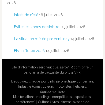
2026
Interlude d’été
16 juillet 2026
Eviter les zones de sinistre…
15 juillet 2026
La situation météo par Ventusky
14 juillet 2026
Fly-in Rotax 2026
14 juillet 2026
Site
d'information aéronautique
,
aeroVFR.com
offre un
panorama de l'actualité du pilote VFR.
Découvrez chaque jour l'
info aéronautique
concernant
Industrie (constructeurs, motoristes, héliciers,
équipementiers)
Manifestations (meetings, compétitions, expositions,
conférences)
|
Culture (livres, cinéma, aviation de