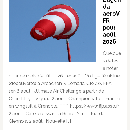
da
aeroV
FR
pour
août
2026
Quelque
s dates
à noter
pour ce mois d’août 2026. 1er août : Voltige féminine
(découverte) à Arcachon-Villemarie. CRA10. FFA.
1er-8 août : Ultimate Air Challenge à partir de
Chambley. Jusqu’au 2 août : Championnat de France
en wingsuit à Grenoble. FFP. https://www.ffp.asso.fr
2 août : Café-croissant à Briare. Aéro-club du
Giennois. 2 août : Nouvelle […]