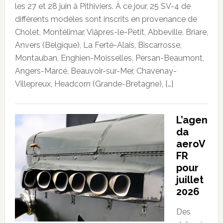
les 27 et 28 juin à Pithiviers. À ce jour, 25 SV-4 de
différents modèles sont inscrits en provenance de
Cholet, Montélimar, Viâpres-le-Petit, Abbeville, Briare,
Anvers (Belgique), La Ferté-Alais, Biscarrosse,
Montauban, Enghien-Moisselles, Persan-Beaumont,
Angers-Marcé, Beauvoir-sur-Mer, Chavenay-
Villepreux, Headcorn (Grande-Bretagne), […]
L’agen
da
aeroV
FR
pour
juillet
2026
Des