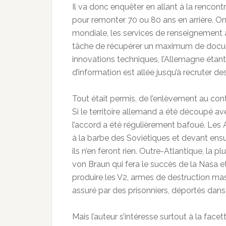
Il va donc enquêter en allant à la rencontre
pour remonter 70 ou 80 ans en arrière. On 
mondiale, les services de renseignement a
tâche de récupérer un maximum de docum
innovations techniques, l’Allemagne étant 
d’information est allée jusqu’à recruter des
Tout était permis, de l’enlèvement au cont
Si le territoire allemand a été découpé a
l’accord a été régulièrement bafoué. Les 
à la barbe des Soviétiques et devant ensui
ils n’en feront rien. Outre-Atlantique, la 
von Braun qui fera le succès de la Nasa 
produire les V2, armes de destruction mass
assuré par des prisonniers, déportés dans
Mais l’auteur s’intéresse surtout à la fac