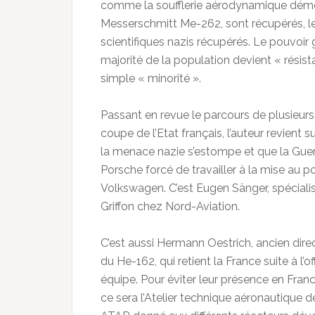
comme la soufflerie aérodynamique démo
Messerschmitt Me-262, sont récupérés, le d
scientifiques nazis récupérés. Le pouvoir ga
majorité de la population devient « résist
simple « minorité ».
Passant en revue le parcours de plusieurs i
coupe de l’Etat français, l’auteur revient 
la menace nazie s’estompe et que la Guerre
Porsche forcé de travailler à la mise au po
Volkswagen. C’est Eugen Sänger, spéciali
Griffon chez Nord-Aviation.
C’est aussi Hermann Oestrich, ancien dir
du He-162, qui retient la France suite à l’of
équipe. Pour éviter leur présence en Fran
ce sera l’Atelier technique aéronautique 