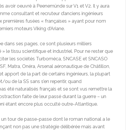
s avoir oeuvré à Peenemünde sur V1 et V2. Il y aura
me consultant et recruteur d’anciens ingénieurs
 premières fusées « françaises » ayant pour nom
emiers moteurs Viking d’Ariane.
ée dans ses pages, ce sont plusieurs milliers
 » le tissu scientifique et industriel. Pour ne rester que
it citer les sociétés Turboméca, SNCASE et SNCASO
F, Matra, Onéra, Arsenal aéronautique de Châtillon,
t apport de la part de certains ingénieurs, la plupart
/ou de la SS sans s’en repentir, quand
 pas été naturalisés français et se sont vus remettre la
straction faite de leur passé durant la guerre – un
déni étant encore plus occulté outre-Atlantique.
par un tour de passe-passe dont le roman national a le
nonçant non pas une stratégie délibérée mais avant