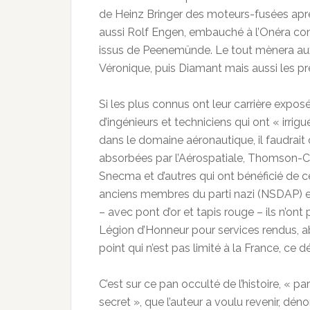
de Heinz Bringer des moteurs-fusées aprè
aussi Rolf Engen, embauché à l’Onéra com
issus de Peenemünde. Le tout mènera aux
Véronique, puis Diamant mais aussi les pr
Si les plus connus ont leur carrière expos
d’ingénieurs et techniciens qui ont « irrigué
dans le domaine aéronautique, il faudra
absorbées par l’Aérospatiale, Thomson-CS
Snecma et d’autres qui ont bénéficié de ce
anciens membres du parti nazi (NSDAP) et
– avec pont d’or et tapis rouge – ils n’ont
Légion d’Honneur pour services rendus, ab
point qui n’est pas limité à la France, ce 
C’est sur ce pan occulté de l’histoire, « 
secret », que l’auteur a voulu revenir, dé