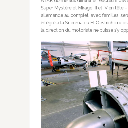
ATAR donné aux différents réacteurs déve
Super Mystère et Mirage III et IV en tête – 
allemande au complet, avec familles, sera 
intégré à la Snecma où H. Oestrich impos
la direction du motoriste ne puisse s’y op