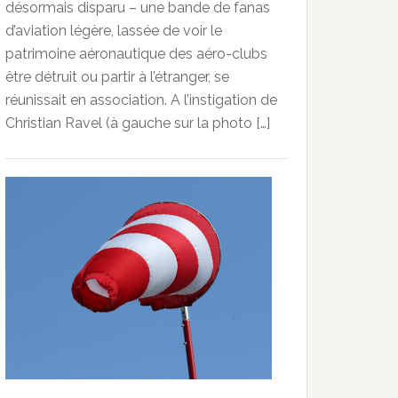
désormais disparu – une bande de fanas
d’aviation légère, lassée de voir le
patrimoine aéronautique des aéro-clubs
être détruit ou partir à l’étranger, se
réunissait en association. A l’instigation de
Christian Ravel (à gauche sur la photo […]