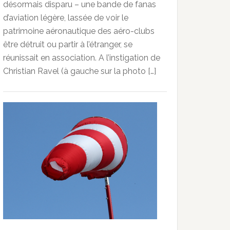
désormais disparu – une bande de fanas
d’aviation légère, lassée de voir le
patrimoine aéronautique des aéro-clubs
être détruit ou partir à l’étranger, se
réunissait en association. A l’instigation de
Christian Ravel (à gauche sur la photo […]