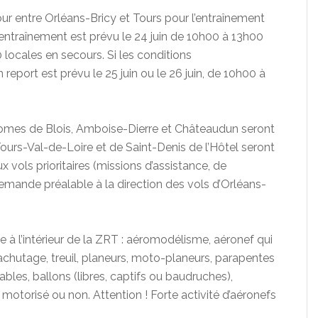
our entre Orléans-Bricy et Tours pour l’entraînement
et entraînement est prévu le 24 juin de 10h00 à 13h00
locales en secours. Si les conditions
eport est prévu le 25 juin ou le 26 juin, de 10h00 à
dromes de Blois, Amboise-Dierre et Châteaudun seront
ours-Val-de-Loire et de Saint-Denis de l’Hôtel seront
 vols prioritaires (missions d’assistance, de
emande préalable à la direction des vols d’Orléans-
 à l’intérieur de la ZRT : aéromodélisme, aéronef qui
rachutage, treuil, planeurs, moto-planeurs, parapentes
ables, ballons (libres, captifs ou baudruches),
 motorisé ou non. Attention ! Forte activité d’aéronefs