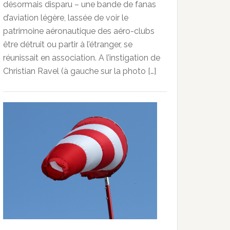
désormais disparu – une bande de fanas
d’aviation légère, lassée de voir le
patrimoine aéronautique des aéro-clubs
être détruit ou partir à l’étranger, se
réunissait en association. A l’instigation de
Christian Ravel (à gauche sur la photo […]