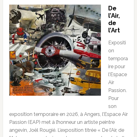
De
l’Air,
de
l’Art
Expositi
on
tempora
ire pour
l’Espace
Air
Passion.
Pour
son
exposition temporaire en 2026, à Angers, l’Espace Air
Passion (EAP) met à l’honneur un artiste peintre
angevin, Joël Rougié. L’exposition titrée « De l’Air, de