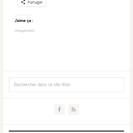
Partager
J’aime ça :
chargement…