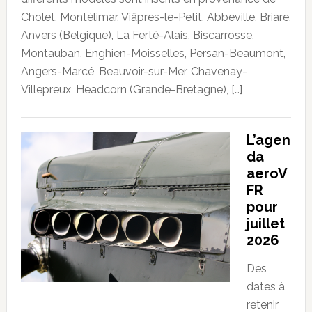
Cholet, Montélimar, Viâpres-le-Petit, Abbeville, Briare,
Anvers (Belgique), La Ferté-Alais, Biscarrosse,
Montauban, Enghien-Moisselles, Persan-Beaumont,
Angers-Marcé, Beauvoir-sur-Mer, Chavenay-
Villepreux, Headcorn (Grande-Bretagne), […]
L’agen
da
aeroV
FR
pour
juillet
2026
Des
dates à
retenir