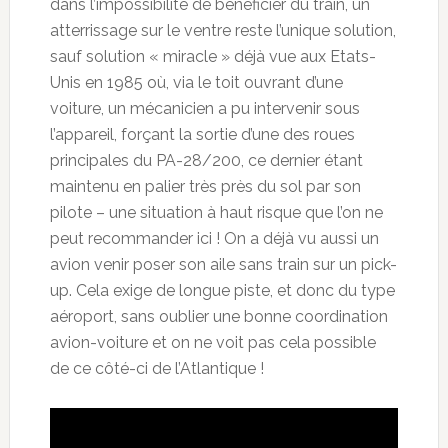
dans l’impossibilité de bénéficier du train, un
atterrissage sur le ventre reste l’unique solution,
sauf solution « miracle » déjà vue aux Etats-
Unis en 1985 où, via le toit ouvrant d’une
voiture, un mécanicien a pu intervenir sous
l’appareil, forçant la sortie d’une des roues
principales du PA-28/200, ce dernier étant
maintenu en palier très près du sol par son
pilote – une situation à haut risque que l’on ne
peut recommander ici ! On a déjà vu aussi un
avion venir poser son aile sans train sur un pick-
up. Cela exige de longue piste, et donc du type
aéroport, sans oublier une bonne coordination
avion-voiture et on ne voit pas cela possible
de ce côté-ci de l’Atlantique !