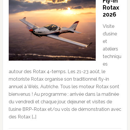
Fly-in
Rotax
2026
Visite
d’usine
et
ateliers
techniqu
es
autour des Rotax 4-temps. Les 21-23 août, le
motoriste Rotax organise son traditionnel fly-in
annuel à Wels, Autriche. Tous les moteur Rotax sont
bienvenus ! Au programme : arrivée dans la matinée
du vendredi et chaque jour, dejeuner et visites de
l’usine BRP-Rotax et/ou vols de démonstration avec
des Rotax […]