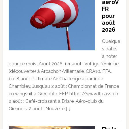
aeroV
FR
pour
août
2026
Quelque
s dates
à noter
pour ce mois d’août 2026. 1er août : Voltige féminine
(découverte) à Arcachon-Villemarie. CRA10. FFA.
1er-8 août : Ultimate Air Challenge à partir de
Chambley. Jusqu’au 2 août : Championnat de France
en wingsuit à Grenoble. FFP. https://www.ffp.asso.fr
2 août : Café-croissant à Briare. Aéro-club du
Giennois. 2 août : Nouvelle […]