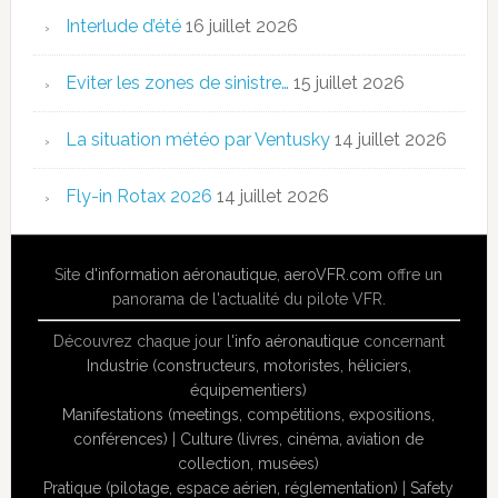
Interlude d’été
16 juillet 2026
Eviter les zones de sinistre…
15 juillet 2026
La situation météo par Ventusky
14 juillet 2026
Fly-in Rotax 2026
14 juillet 2026
Site
d'information aéronautique
,
aeroVFR.com
offre un
panorama de l'actualité du pilote VFR.
Découvrez chaque jour l'
info aéronautique
concernant
Industrie (constructeurs, motoristes, héliciers,
équipementiers)
Manifestations (meetings, compétitions, expositions,
conférences)
|
Culture (livres, cinéma, aviation de
collection, musées)
Pratique (pilotage, espace aérien, réglementation)
|
Safety