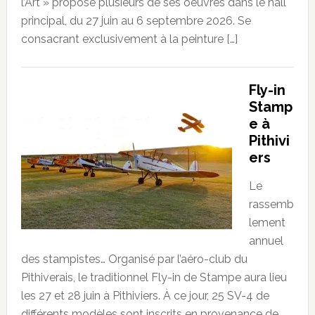
l’Art » propose plusieurs de ses oeuvres dans le hall
principal, du 27 juin au 6 septembre 2026. Se
consacrant exclusivement à la peinture […]
Fly-in
Stamp
e à
Pithivi
ers
Le
rassemb
lement
annuel
des stampistes… Organisé par l’aéro-club du
Pithiverais, le traditionnel Fly-in de Stampe aura lieu
les 27 et 28 juin à Pithiviers. À ce jour, 25 SV-4 de
différents modèles sont inscrits en provenance de