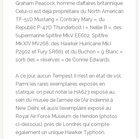
Graham Peacock, homme d’affaires britannique.
Celui-ci est déjà propriétaire du North American
TF-51D Mustang « Contrary Mary », du
Republic P-47D Thunderbolt I « Nellie B », des
Supermarine Spitfire Mk.V EE602, Spitfire
Mk.XIV MV268, des Hawker Hurricane Mk.I
P2902 et Fury SR661 et du Buchon « 9 Blanc »
sorti des « réserves » de Connie Edwards.
A ce jour, aucun Tempest II n’est en état de vol.
Parmi les rares exemplaires exposés en
statique, on peut noter le HA623 exposé au
sein du musée de l’armée de l’Air indienne à
New Delhi, et aussi l’exemplaire exposé au
Royal Air Force Museum de Hendon (photos
ci-dessous), près de Londres qui compte
également un unique Hawker Typhoon.