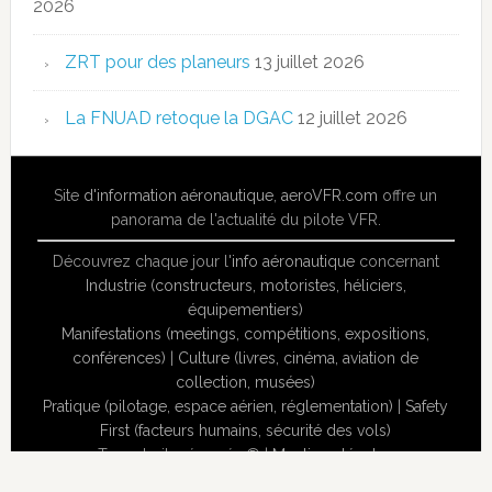
2026
ZRT pour des planeurs
13 juillet 2026
La FNUAD retoque la DGAC
12 juillet 2026
Site
d'information aéronautique
,
aeroVFR.com
offre un
panorama de l'actualité du pilote VFR.
Découvrez chaque jour l'
info aéronautique
concernant
Industrie (constructeurs, motoristes, héliciers,
équipementiers)
Manifestations (meetings, compétitions, expositions,
conférences)
|
Culture (livres, cinéma, aviation de
collection, musées)
Pratique (pilotage, espace aérien, réglementation)
|
Safety
First (facteurs humains, sécurité des vols)
Tous droits réservés ® |
Mentions légales