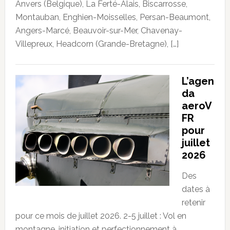
Anvers (Belgique), La Ferté-Alais, Biscarrosse,
Montauban, Enghien-Moisselles, Persan-Beaumont,
Angers-Marcé, Beauvoir-sur-Mer, Chavenay-
Villepreux, Headcorn (Grande-Bretagne), […]
L’agen
da
aeroV
FR
pour
juillet
2026
Des
dates à
retenir
pour ce mois de juillet 2026. 2-5 juillet : Vol en
montagne, initiation et perfectionnement à