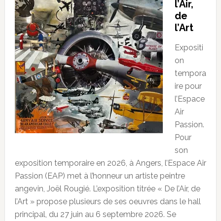
l’Air,
de
l’Art
Expositi
on
tempora
ire pour
l’Espace
Air
Passion.
Pour
son
exposition temporaire en 2026, à Angers, l’Espace Air
Passion (EAP) met à l’honneur un artiste peintre
angevin, Joël Rougié. L’exposition titrée « De l’Air, de
l’Art » propose plusieurs de ses oeuvres dans le hall
principal, du 27 juin au 6 septembre 2026. Se