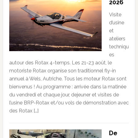
2026
Visite
d’usine
et
ateliers
techniqu
es
autour des Rotax 4-temps. Les 21-23 août, le
motoriste Rotax organise son traditionnel fly-in
annuel à Wels, Autriche. Tous les moteur Rotax sont
bienvenus ! Au programme : arrivée dans la matinée
du vendredi et chaque jour, dejeuner et visites de
l’usine BRP-Rotax et/ou vols de démonstration avec
des Rotax […]
De