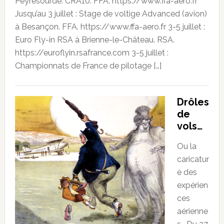
Peyresourde. CRA10. FFA. https://www.ffa-aero.fr
Jusqu’au 3 juillet : Stage de voltige Advanced (avion)
à Besançon. FFA. https://www.ffa-aero.fr 3-5 juillet :
Euro Fly-in RSA à Brienne-le-Château. RSA.
https://euroflyin.rsafrance.com 3-5 juillet :
Championnats de France de pilotage […]
Drôles
de
vols…
Ou la
caricatur
e des
expérien
ces
aérienne