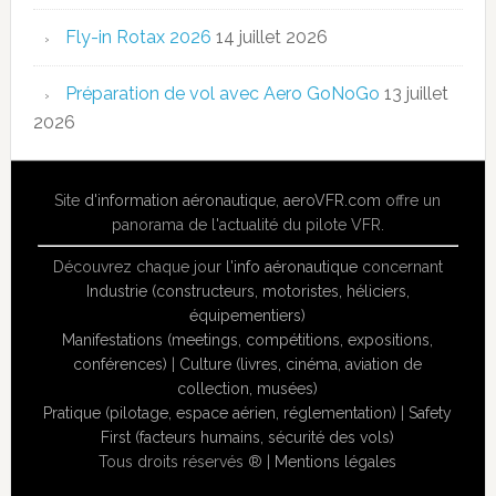
Fly-in Rotax 2026
14 juillet 2026
Préparation de vol avec Aero GoNoGo
13 juillet
2026
Site
d'information aéronautique
,
aeroVFR.com
offre un
panorama de l'actualité du pilote VFR.
Découvrez chaque jour l'
info aéronautique
concernant
Industrie (constructeurs, motoristes, héliciers,
équipementiers)
Manifestations (meetings, compétitions, expositions,
conférences)
|
Culture (livres, cinéma, aviation de
collection, musées)
Pratique (pilotage, espace aérien, réglementation)
|
Safety
First (facteurs humains, sécurité des vols)
Tous droits réservés ® |
Mentions légales