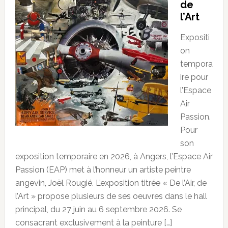
de
l’Art
Expositi
on
tempora
ire pour
l’Espace
Air
Passion.
Pour
son
exposition temporaire en 2026, à Angers, l’Espace Air
Passion (EAP) met à l’honneur un artiste peintre
angevin, Joël Rougié. L’exposition titrée « De l’Air, de
l’Art » propose plusieurs de ses oeuvres dans le hall
principal, du 27 juin au 6 septembre 2026. Se
consacrant exclusivement à la peinture […]