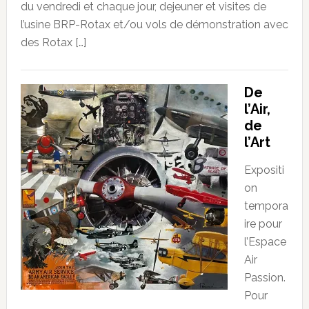
du vendredi et chaque jour, dejeuner et visites de
l’usine BRP-Rotax et/ou vols de démonstration avec
des Rotax […]
De
l’Air,
de
l’Art
Expositi
on
tempora
ire pour
l’Espace
Air
Passion.
Pour