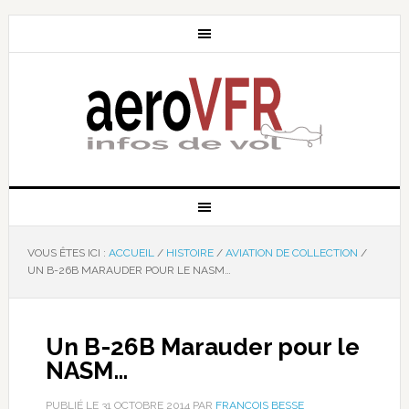
VOUS ÊTES ICI :
ACCUEIL
/
HISTOIRE
/
AVIATION DE COLLECTION
/
UN B-26B MARAUDER POUR LE NASM…
Un B-26B Marauder pour le
NASM…
PUBLIÉ LE
31 OCTOBRE 2014
PAR
FRANÇOIS BESSE