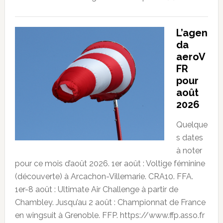
L’agen
da
aeroV
FR
pour
août
2026
Quelque
s dates
à noter
pour ce mois d’août 2026. 1er août : Voltige féminine
(découverte) à Arcachon-Villemarie. CRA10. FFA.
1er-8 août : Ultimate Air Challenge à partir de
Chambley. Jusqu’au 2 août : Championnat de France
en wingsuit à Grenoble. FFP. https://www.ffp.asso.fr