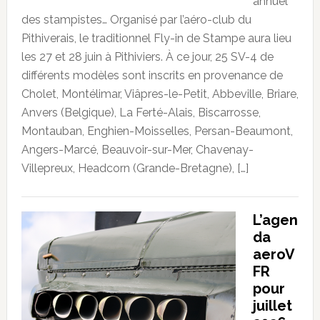
annuel
des stampistes… Organisé par l’aéro-club du
Pithiverais, le traditionnel Fly-in de Stampe aura lieu
les 27 et 28 juin à Pithiviers. À ce jour, 25 SV-4 de
différents modèles sont inscrits en provenance de
Cholet, Montélimar, Viâpres-le-Petit, Abbeville, Briare,
Anvers (Belgique), La Ferté-Alais, Biscarrosse,
Montauban, Enghien-Moisselles, Persan-Beaumont,
Angers-Marcé, Beauvoir-sur-Mer, Chavenay-
Villepreux, Headcorn (Grande-Bretagne), […]
L’agen
da
aeroV
FR
pour
juillet