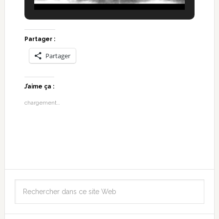
Partager :
Partager
J’aime ça :
chargement…