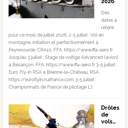
2026
Des
dates à
retenir
pour ce mois de juillet 2026. 2-5 juillet : Vol en
montagne, initiation et perfectionnement à
Peyresourde. CRA10. FFA. https://www.ffa-aero.fr
Jusqu’au 3 juillet : Stage de voltige Advanced (avion)
à Besançon. FFA. https://www.ffa-aero.fr 3-5 juillet :
Euro Fly-in RSA à Brienne-le-Château. RSA.
https://euroflyin.rsafrance.com 3-5 juillet :
Championnats de France de pilotage […]
Drôles
de
vols…