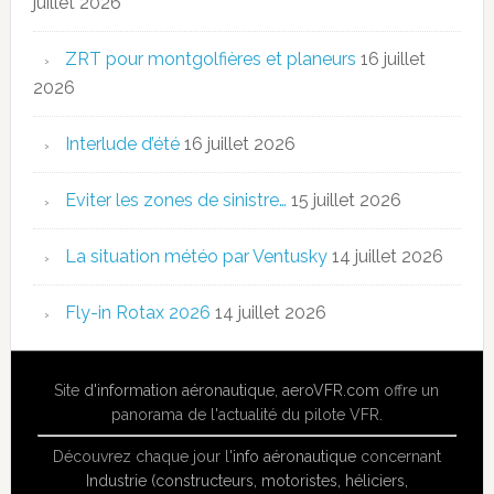
juillet 2026
ZRT pour montgolfières et planeurs
16 juillet
2026
Interlude d’été
16 juillet 2026
Eviter les zones de sinistre…
15 juillet 2026
La situation météo par Ventusky
14 juillet 2026
Fly-in Rotax 2026
14 juillet 2026
Site
d'information aéronautique
,
aeroVFR.com
offre un
panorama de l'actualité du pilote VFR.
Découvrez chaque jour l'
info aéronautique
concernant
Industrie (constructeurs, motoristes, héliciers,