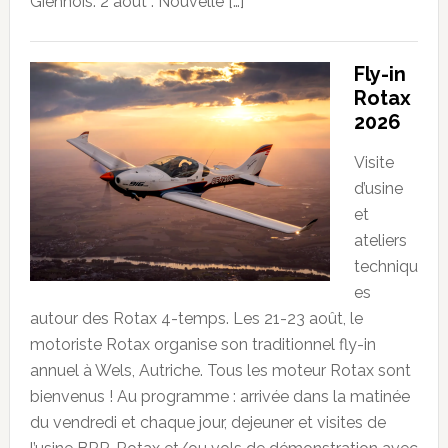
Giennois. 2 août : Nouvelle […]
Fly-in
Rotax
2026
Visite
d’usine
et
ateliers
techniqu
es
autour des Rotax 4-temps. Les 21-23 août, le
motoriste Rotax organise son traditionnel fly-in
annuel à Wels, Autriche. Tous les moteur Rotax sont
bienvenus ! Au programme : arrivée dans la matinée
du vendredi et chaque jour, dejeuner et visites de