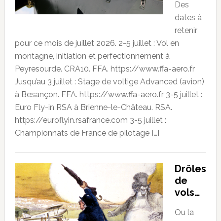
Des
dates à
retenir
pour ce mois de juillet 2026. 2-5 juillet : Vol en
montagne, initiation et perfectionnement à
Peyresourde. CRA10. FFA. https://www.ffa-aero.fr
Jusqu’au 3 juillet : Stage de voltige Advanced (avion)
à Besançon. FFA. https://www.ffa-aero.fr 3-5 juillet :
Euro Fly-in RSA à Brienne-le-Château. RSA.
https://euroflyin.rsafrance.com 3-5 juillet :
Championnats de France de pilotage […]
Drôles
de
vols…
Ou la