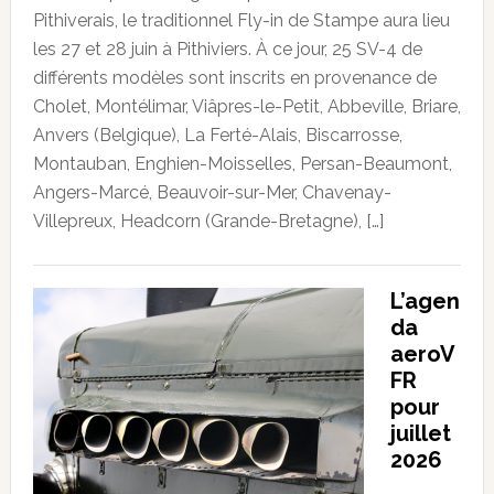
Pithiverais, le traditionnel Fly-in de Stampe aura lieu
les 27 et 28 juin à Pithiviers. À ce jour, 25 SV-4 de
différents modèles sont inscrits en provenance de
Cholet, Montélimar, Viâpres-le-Petit, Abbeville, Briare,
Anvers (Belgique), La Ferté-Alais, Biscarrosse,
Montauban, Enghien-Moisselles, Persan-Beaumont,
Angers-Marcé, Beauvoir-sur-Mer, Chavenay-
Villepreux, Headcorn (Grande-Bretagne), […]
L’agen
da
aeroV
FR
pour
juillet
2026