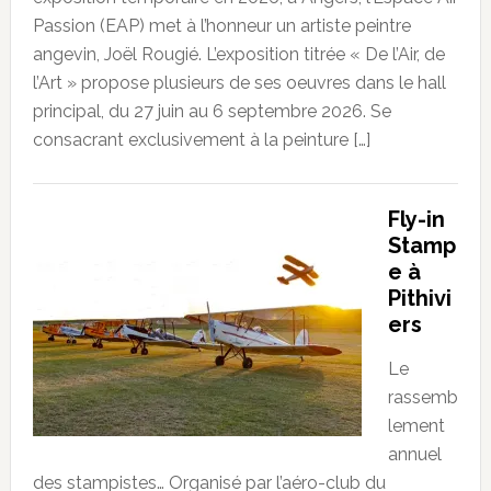
Passion (EAP) met à l’honneur un artiste peintre
angevin, Joël Rougié. L’exposition titrée « De l’Air, de
l’Art » propose plusieurs de ses oeuvres dans le hall
principal, du 27 juin au 6 septembre 2026. Se
consacrant exclusivement à la peinture […]
Fly-in
Stamp
e à
Pithivi
ers
Le
rassemb
lement
annuel
des stampistes… Organisé par l’aéro-club du