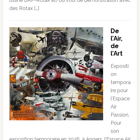
l’usine BRP-Rotax et/ou vols de démonstration avec
des Rotax […]
De
l’Air,
de
l’Art
Expositi
on
tempora
ire pour
l’Espace
Air
Passion.
Pour
son
exposition temporaire en 2026, à Angers, l’Espace Air