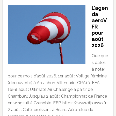
L’agen
da
aeroV
FR
pour
août
2026
Quelque
s dates
à noter
pour ce mois d’août 2026. 1er août : Voltige féminine
(découverte) à Arcachon-Villemarie. CRA10. FFA.
1er-8 août : Ultimate Air Challenge à partir de
Chambley. Jusqu’au 2 août : Championnat de France
en wingsuit à Grenoble. FFP. https://www.ffp.asso.fr
2 août : Café-croissant à Briare. Aéro-club du