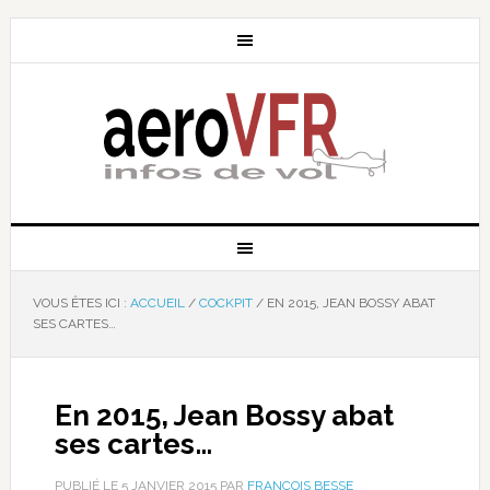
VOUS ÊTES ICI :
ACCUEIL
/
COCKPIT
/
EN 2015, JEAN BOSSY ABAT
SES CARTES…
En 2015, Jean Bossy abat
ses cartes…
PUBLIÉ LE
5 JANVIER 2015
PAR
FRANÇOIS BESSE