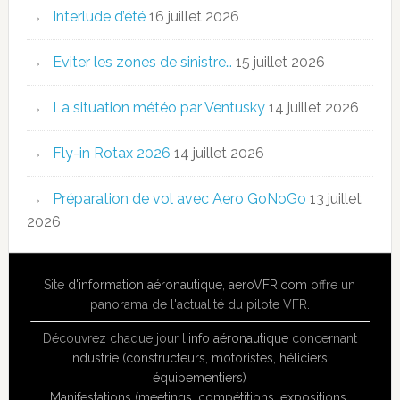
Interlude d’été
16 juillet 2026
Eviter les zones de sinistre…
15 juillet 2026
La situation météo par Ventusky
14 juillet 2026
Fly-in Rotax 2026
14 juillet 2026
Préparation de vol avec Aero GoNoGo
13 juillet
2026
Site
d'information aéronautique
,
aeroVFR.com
offre un
panorama de l'actualité du pilote VFR.
Découvrez chaque jour l'
info aéronautique
concernant
Industrie (constructeurs, motoristes, héliciers,
équipementiers)
Manifestations (meetings, compétitions, expositions,