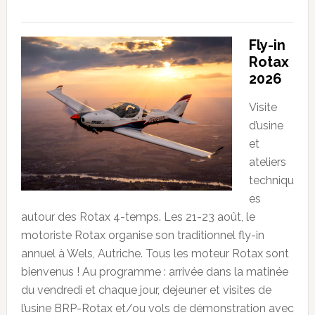
Fly-in
Rotax
2026
Visite
d’usine
et
ateliers
techniqu
es
autour des Rotax 4-temps. Les 21-23 août, le
motoriste Rotax organise son traditionnel fly-in
annuel à Wels, Autriche. Tous les moteur Rotax sont
bienvenus ! Au programme : arrivée dans la matinée
du vendredi et chaque jour, dejeuner et visites de
l’usine BRP-Rotax et/ou vols de démonstration avec