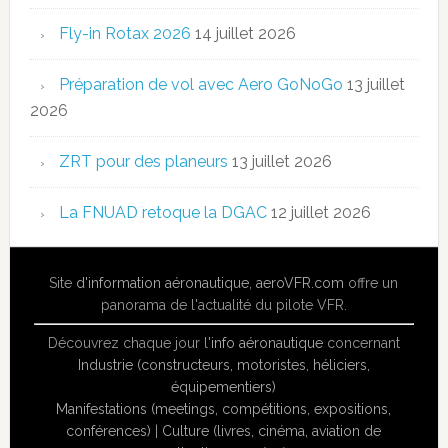
Fly-in Rotax 2026
14 juillet 2026
Préparation de vol avec Aero GoNoGo
13 juillet
2026
ZRT pour des planeurs
13 juillet 2026
La FNUAD retoque la DGAC
12 juillet 2026
Site
d'information aéronautique
,
aeroVFR.com
offre un
panorama de l'actualité du pilote VFR.
Découvrez chaque jour l'
info aéronautique
concernant
Industrie (constructeurs, motoristes, héliciers,
équipementiers)
Manifestations (meetings, compétitions, expositions,
conférences)
|
Culture (livres, cinéma, aviation de