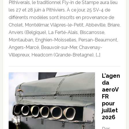
Pithiverais, le traditionnel Fly-in de Stampe aura lieu
les 27 et 28 juin à Pithiviers. À ce jour, 25 SV-4 de
différents modèles sont inscrits en provenance de
Cholet, Montélimar, Viâpres-le-Petit, Abbeville, Briare,
Anvers (Belgique), La Ferté-Alais, Biscarrosse,
Montauban, Enghien-Moisselles, Persan-Beaumont,
Angers-Marcé, Beauvoir-sur-Mer, Chavenay-
Villepreux, Headcorn (Grande-Bretagne), […]
L’agen
da
aeroV
FR
pour
juillet
2026
Des