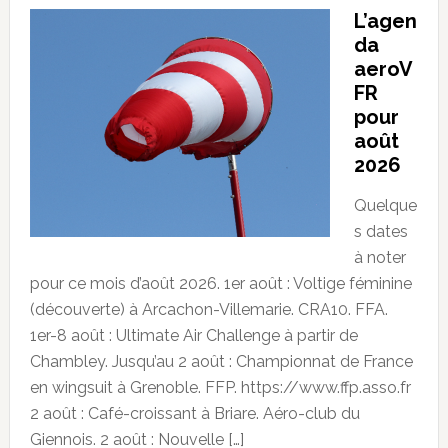
L’agen
da
aeroV
FR
pour
août
2026
Quelque
s dates
à noter
pour ce mois d’août 2026. 1er août : Voltige féminine
(découverte) à Arcachon-Villemarie. CRA10. FFA.
1er-8 août : Ultimate Air Challenge à partir de
Chambley. Jusqu’au 2 août : Championnat de France
en wingsuit à Grenoble. FFP. https://www.ffp.asso.fr
2 août : Café-croissant à Briare. Aéro-club du
Giennois. 2 août : Nouvelle […]