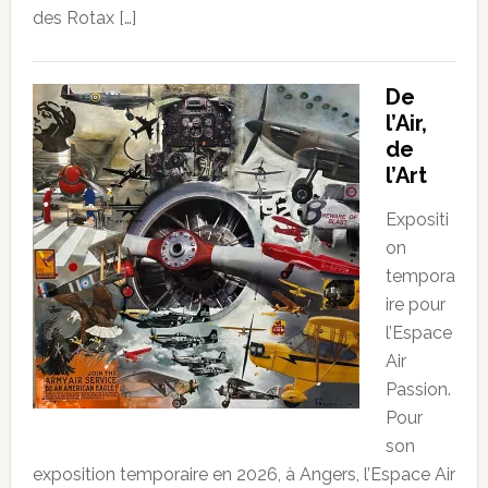
des Rotax […]
De
l’Air,
de
l’Art
Expositi
on
tempora
ire pour
l’Espace
Air
Passion.
Pour
son
exposition temporaire en 2026, à Angers, l’Espace Air