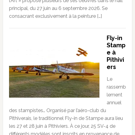
l’Art » propose plusieurs de ses oeuvres dans le hall
principal, du 27 juin au 6 septembre 2026. Se
consacrant exclusivement à la peinture […]
Fly-in
Stamp
e à
Pithivi
ers
Le
rassemb
lement
annuel
des stampistes… Organisé par l’aéro-club du
Pithiverais, le traditionnel Fly-in de Stampe aura lieu
les 27 et 28 juin à Pithiviers. À ce jour, 25 SV-4 de
différents modèles sont inscrits en provenance de