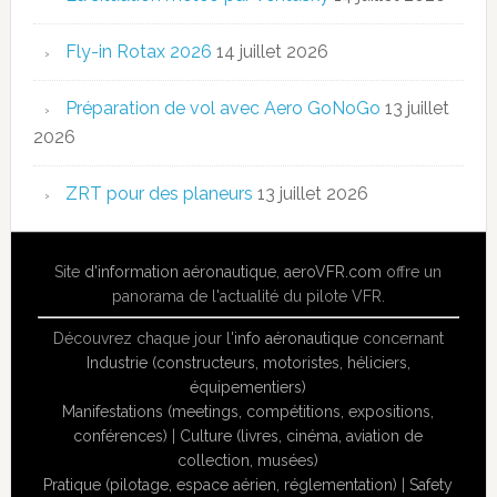
Fly-in Rotax 2026
14 juillet 2026
Préparation de vol avec Aero GoNoGo
13 juillet
2026
ZRT pour des planeurs
13 juillet 2026
Site
d'information aéronautique
,
aeroVFR.com
offre un
panorama de l'actualité du pilote VFR.
Découvrez chaque jour l'
info aéronautique
concernant
Industrie (constructeurs, motoristes, héliciers,
équipementiers)
Manifestations (meetings, compétitions, expositions,
conférences)
|
Culture (livres, cinéma, aviation de
collection, musées)
Pratique (pilotage, espace aérien, réglementation)
|
Safety