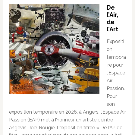
De
l’Air,
de
l’Art
Expositi
on
tempora
ire pour
l’Espace
Air
Passion.
Pour
son
exposition temporaire en 2026, à Angers, l’Espace Air
Passion (EAP) met à l’honneur un artiste peintre
angevin, Joël Rougié. L’exposition titrée « De l’Air, de