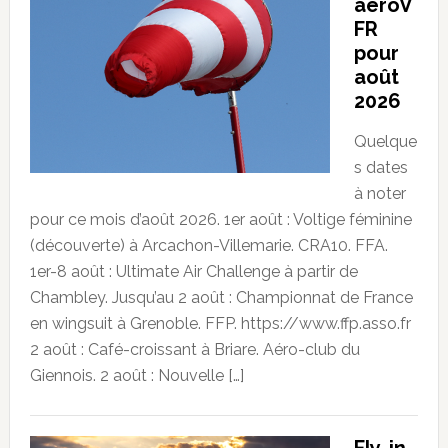
aeroV
FR
pour
août
2026
Quelque
s dates
à noter
pour ce mois d’août 2026. 1er août : Voltige féminine
(découverte) à Arcachon-Villemarie. CRA10. FFA.
1er-8 août : Ultimate Air Challenge à partir de
Chambley. Jusqu’au 2 août : Championnat de France
en wingsuit à Grenoble. FFP. https://www.ffp.asso.fr
2 août : Café-croissant à Briare. Aéro-club du
Giennois. 2 août : Nouvelle […]