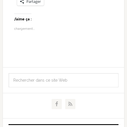
Partager
J’aime ça :
chargement…