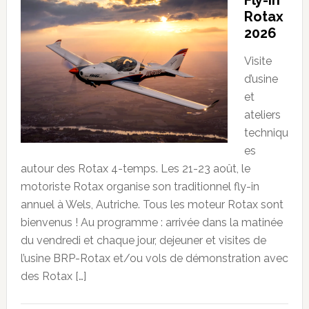
Fly-in
Rotax
2026
Visite
d’usine
et
ateliers
techniqu
es
autour des Rotax 4-temps. Les 21-23 août, le
motoriste Rotax organise son traditionnel fly-in
annuel à Wels, Autriche. Tous les moteur Rotax sont
bienvenus ! Au programme : arrivée dans la matinée
du vendredi et chaque jour, dejeuner et visites de
l’usine BRP-Rotax et/ou vols de démonstration avec
des Rotax […]