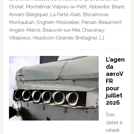
Cholet, Montélimar, Viâpres-le-Petit, Abbeville, Briare,
Anvers (Belgique), La Ferté-Alais, Biscarrosse,
Montauban, Enghien-Moisselles, Persan-Beaumont,
Angers-Marcé, Beauvoir-sur-Mer, Chavenay-
Villepreux, Headcorn (Grande-Bretagne), […]
L’agen
da
aeroV
FR
pour
juillet
2026
Des
dates à
retenir