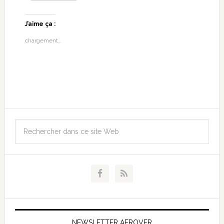
J’aime ça :
chargement…
NEWSLETTER AEROVFR