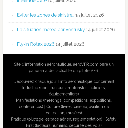
Interlude d’été
16 juillet 2026
Eviter les zones de sinistre…
15 juillet 2026
La situation météo par Ventusky
14 juillet 2026
Fly-in Rotax 2026
14 juillet 2026
Site
d'information aéronautique
,
aeroVFR.com
offre un
panorama de l'actualité du pilote VFR.
Découvrez chaque jour l'
info aéronautique
concernant
Industrie (constructeurs, motoristes, héliciers,
équipementiers)
Manifestations (meetings, compétitions, expositions,
conférences)
|
Culture (livres, cinéma, aviation de
collection, musées)
Pratique (pilotage, espace aérien, réglementation)
|
Safety
First (facteurs humains, sécurité des vols)