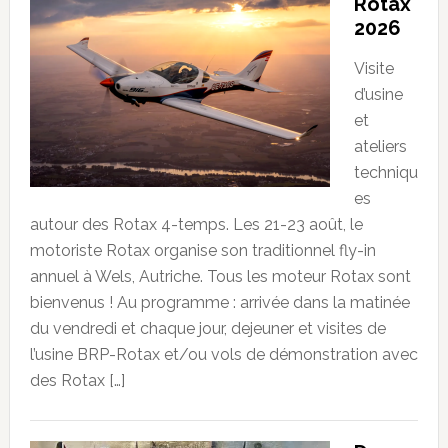
Rotax
2026
Visite
d’usine
et
ateliers
techniqu
es
autour des Rotax 4-temps. Les 21-23 août, le
motoriste Rotax organise son traditionnel fly-in
annuel à Wels, Autriche. Tous les moteur Rotax sont
bienvenus ! Au programme : arrivée dans la matinée
du vendredi et chaque jour, dejeuner et visites de
l’usine BRP-Rotax et/ou vols de démonstration avec
des Rotax […]