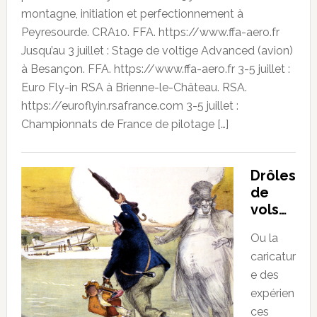
montagne, initiation et perfectionnement à
Peyresourde. CRA10. FFA. https://www.ffa-aero.fr
Jusqu’au 3 juillet : Stage de voltige Advanced (avion)
à Besançon. FFA. https://www.ffa-aero.fr 3-5 juillet :
Euro Fly-in RSA à Brienne-le-Château. RSA.
https://euroflyin.rsafrance.com 3-5 juillet :
Championnats de France de pilotage […]
Drôles
de
vols…
Ou la
caricatur
e des
expérien
ces