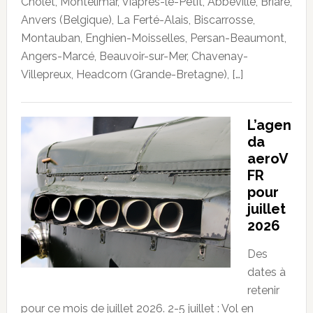
Cholet, Montélimar, Viâpres-le-Petit, Abbeville, Briare,
Anvers (Belgique), La Ferté-Alais, Biscarrosse,
Montauban, Enghien-Moisselles, Persan-Beaumont,
Angers-Marcé, Beauvoir-sur-Mer, Chavenay-
Villepreux, Headcorn (Grande-Bretagne), […]
L’agen
da
aeroV
FR
pour
juillet
2026
Des
dates à
retenir
pour ce mois de juillet 2026. 2-5 juillet : Vol en