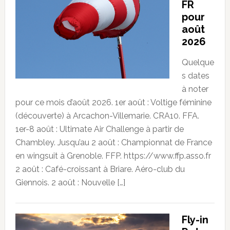
FR
pour
août
2026
Quelque
s dates
à noter
pour ce mois d’août 2026. 1er août : Voltige féminine
(découverte) à Arcachon-Villemarie. CRA10. FFA.
1er-8 août : Ultimate Air Challenge à partir de
Chambley. Jusqu’au 2 août : Championnat de France
en wingsuit à Grenoble. FFP. https://www.ffp.asso.fr
2 août : Café-croissant à Briare. Aéro-club du
Giennois. 2 août : Nouvelle […]
Fly-in