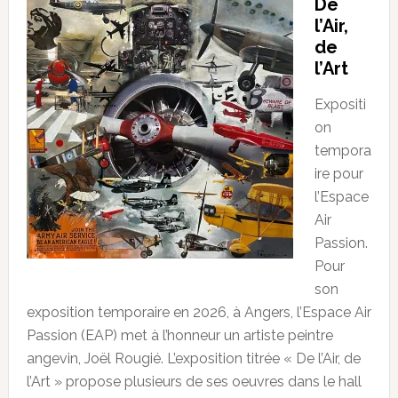
De
l’Air,
de
l’Art
Expositi
on
tempora
ire pour
l’Espace
Air
Passion.
Pour
son
exposition temporaire en 2026, à Angers, l’Espace Air
Passion (EAP) met à l’honneur un artiste peintre
angevin, Joël Rougié. L’exposition titrée « De l’Air, de
l’Art » propose plusieurs de ses oeuvres dans le hall