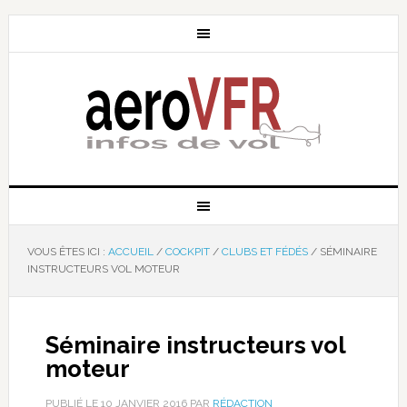
VOUS ÊTES ICI :
ACCUEIL
/
COCKPIT
/
CLUBS ET FÉDÉS
/
SÉMINAIRE
INSTRUCTEURS VOL MOTEUR
Séminaire instructeurs vol
moteur
PUBLIÉ LE
10 JANVIER 2016
PAR
RÉDACTION