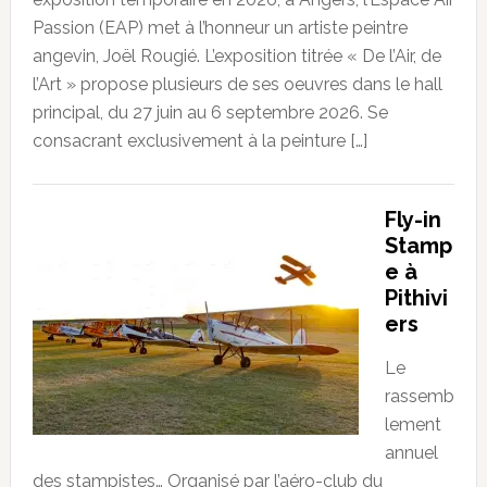
Passion (EAP) met à l’honneur un artiste peintre
angevin, Joël Rougié. L’exposition titrée « De l’Air, de
l’Art » propose plusieurs de ses oeuvres dans le hall
principal, du 27 juin au 6 septembre 2026. Se
consacrant exclusivement à la peinture […]
Fly-in
Stamp
e à
Pithivi
ers
Le
rassemb
lement
annuel
des stampistes… Organisé par l’aéro-club du