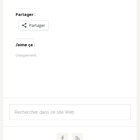
Partager :
Partager
J’aime ça :
chargement…