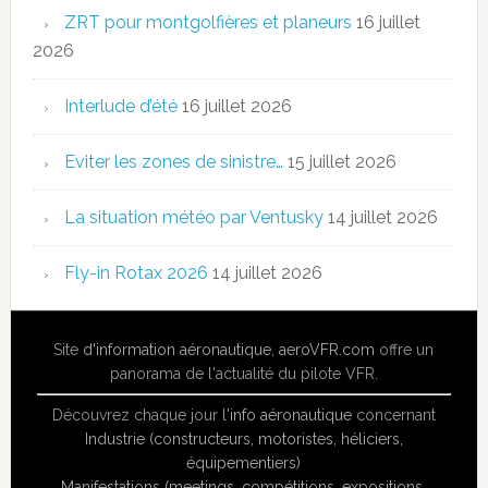
ZRT pour montgolfières et planeurs
16 juillet
2026
Interlude d’été
16 juillet 2026
Eviter les zones de sinistre…
15 juillet 2026
La situation météo par Ventusky
14 juillet 2026
Fly-in Rotax 2026
14 juillet 2026
Site
d'information aéronautique
,
aeroVFR.com
offre un
panorama de l'actualité du pilote VFR.
Découvrez chaque jour l'
info aéronautique
concernant
Industrie (constructeurs, motoristes, héliciers,
équipementiers)
Manifestations (meetings, compétitions, expositions,