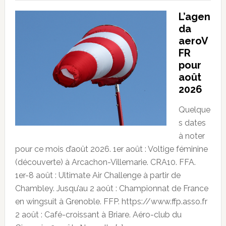
L’agen
da
aeroV
FR
pour
août
2026
Quelque
s dates
à noter
pour ce mois d’août 2026. 1er août : Voltige féminine
(découverte) à Arcachon-Villemarie. CRA10. FFA.
1er-8 août : Ultimate Air Challenge à partir de
Chambley. Jusqu’au 2 août : Championnat de France
en wingsuit à Grenoble. FFP. https://www.ffp.asso.fr
2 août : Café-croissant à Briare. Aéro-club du