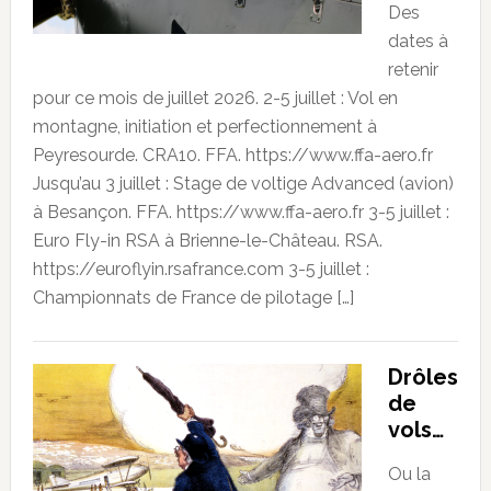
Des
dates à
retenir
pour ce mois de juillet 2026. 2-5 juillet : Vol en
montagne, initiation et perfectionnement à
Peyresourde. CRA10. FFA. https://www.ffa-aero.fr
Jusqu’au 3 juillet : Stage de voltige Advanced (avion)
à Besançon. FFA. https://www.ffa-aero.fr 3-5 juillet :
Euro Fly-in RSA à Brienne-le-Château. RSA.
https://euroflyin.rsafrance.com 3-5 juillet :
Championnats de France de pilotage […]
Drôles
de
vols…
Ou la