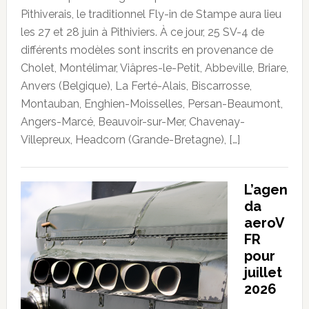
Pithiverais, le traditionnel Fly-in de Stampe aura lieu
les 27 et 28 juin à Pithiviers. À ce jour, 25 SV-4 de
différents modèles sont inscrits en provenance de
Cholet, Montélimar, Viâpres-le-Petit, Abbeville, Briare,
Anvers (Belgique), La Ferté-Alais, Biscarrosse,
Montauban, Enghien-Moisselles, Persan-Beaumont,
Angers-Marcé, Beauvoir-sur-Mer, Chavenay-
Villepreux, Headcorn (Grande-Bretagne), […]
L’agen
da
aeroV
FR
pour
juillet
2026