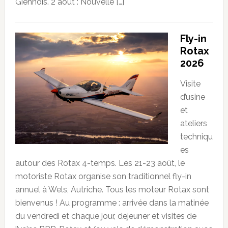
Giennois. 2 août : Nouvelle […]
Fly-in
Rotax
2026
Visite
d’usine
et
ateliers
techniqu
es
autour des Rotax 4-temps. Les 21-23 août, le
motoriste Rotax organise son traditionnel fly-in
annuel à Wels, Autriche. Tous les moteur Rotax sont
bienvenus ! Au programme : arrivée dans la matinée
du vendredi et chaque jour, dejeuner et visites de