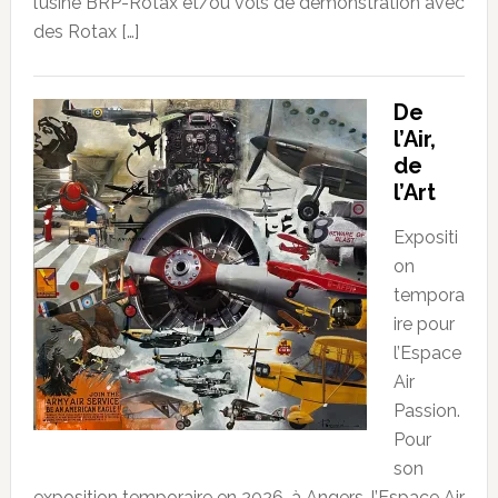
l’usine BRP-Rotax et/ou vols de démonstration avec
des Rotax […]
De
l’Air,
de
l’Art
Expositi
on
tempora
ire pour
l’Espace
Air
Passion.
Pour
son
exposition temporaire en 2026, à Angers, l’Espace Air