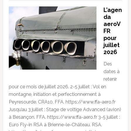
L’agen
da
aeroV
FR
pour
juillet
2026
Des
dates à
retenir
pour ce mois de juillet 2026. 2-5 juillet : Vol en
montagne, initiation et perfectionnement à
Peyresourde. CRA10. FFA. https://www.ffa-aero.fr
Jusqu’au 3 juillet : Stage de voltige Advanced (avion)
à Besançon. FFA. https://www.ffa-aero.fr 3-5 juillet :
Euro Fly-in RSA à Brienne-le-Château. RSA.