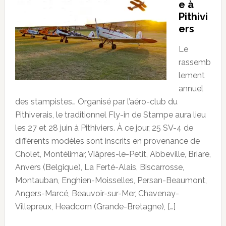
e à
Pithivi
ers
Le
rassemb
lement
annuel
des stampistes… Organisé par l’aéro-club du
Pithiverais, le traditionnel Fly-in de Stampe aura lieu
les 27 et 28 juin à Pithiviers. À ce jour, 25 SV-4 de
différents modèles sont inscrits en provenance de
Cholet, Montélimar, Viâpres-le-Petit, Abbeville, Briare,
Anvers (Belgique), La Ferté-Alais, Biscarrosse,
Montauban, Enghien-Moisselles, Persan-Beaumont,
Angers-Marcé, Beauvoir-sur-Mer, Chavenay-
Villepreux, Headcorn (Grande-Bretagne), […]