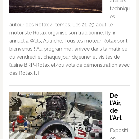
ateliers
techniqu
es
autour des Rotax 4-temps. Les 21-23 août, le
motoriste Rotax organise son traditionnel fly-in
annuel à Wels, Autriche. Tous les moteur Rotax sont
bienvenus ! Au programme : arrivée dans la matinée
du vendredi et chaque jour, dejeuner et visites de
l’usine BRP-Rotax et/ou vols de démonstration avec
des Rotax […]
De
l’Air,
de
l’Art
Expositi
on