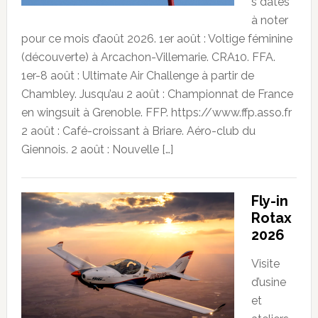
s dates
à noter
pour ce mois d’août 2026. 1er août : Voltige féminine
(découverte) à Arcachon-Villemarie. CRA10. FFA.
1er-8 août : Ultimate Air Challenge à partir de
Chambley. Jusqu’au 2 août : Championnat de France
en wingsuit à Grenoble. FFP. https://www.ffp.asso.fr
2 août : Café-croissant à Briare. Aéro-club du
Giennois. 2 août : Nouvelle […]
Fly-in
Rotax
2026
Visite
d’usine
et