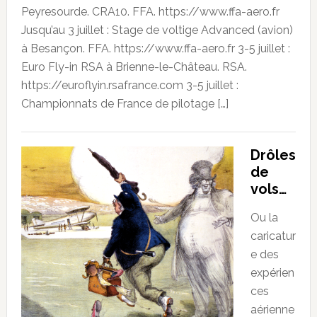
Peyresourde. CRA10. FFA. https://www.ffa-aero.fr
Jusqu’au 3 juillet : Stage de voltige Advanced (avion)
à Besançon. FFA. https://www.ffa-aero.fr 3-5 juillet :
Euro Fly-in RSA à Brienne-le-Château. RSA.
https://euroflyin.rsafrance.com 3-5 juillet :
Championnats de France de pilotage […]
Drôles
de
vols…
Ou la
caricatur
e des
expérien
ces
aérienne