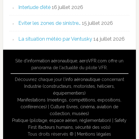
Interlude d’été
16 juillet 2026
Eviter les zones de sinistre…
15 juillet 2026
La situation météo par Ventusky
14 juillet 2026
Site
d'information aéronautique
,
aeroVFR.com
offre un
panorama de l'actualité du pilote VFR.
Découvrez chaque jour l'
info aéronautique
concernant
Industrie (constructeurs, motoristes, héliciers,
équipementiers)
Manifestations (meetings, compétitions, expositions,
conférences)
|
Culture (livres, cinéma, aviation de
collection, musées)
Pratique (pilotage, espace aérien, réglementation)
|
Safety
First (facteurs humains, sécurité des vols)
Tous droits réservés ® |
Mentions légales