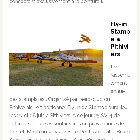
consacrant exclusivement à la peinture […]
Fly-in
Stamp
e à
Pithivi
ers
Le
rassemb
lement
annuel
des stampistes… Organisé par l’aéro-club du
Pithiverais, le traditionnel Fly-in de Stampe aura lieu
les 27 et 28 juin à Pithiviers. À ce jour, 25 SV-4 de
différents modèles sont inscrits en provenance de
Cholet, Montélimar, Viâpres-le-Petit, Abbeville, Briare,
Anvers (Belgique), La Ferté-Alais, Biscarrosse,