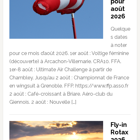
pour
août
2026
Quelque
s dates
à noter
pour ce mois d’août 2026. 1er août : Voltige féminine
(découverte) à Arcachon-Villemarie. CRA10. FFA.
1er-8 août : Ultimate Air Challenge à partir de
Chambley. Jusqu’au 2 août : Championnat de France
en wingsuit à Grenoble. FFP. https://www.ffp.asso.fr
2 août : Café-croissant à Briare. Aéro-club du
Giennois. 2 août : Nouvelle […]
Fly-in
Rotax
2026