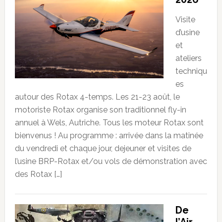
Visite
d’usine
et
ateliers
techniqu
es
autour des Rotax 4-temps. Les 21-23 août, le
motoriste Rotax organise son traditionnel fly-in
annuel à Wels, Autriche. Tous les moteur Rotax sont
bienvenus ! Au programme : arrivée dans la matinée
du vendredi et chaque jour, dejeuner et visites de
l’usine BRP-Rotax et/ou vols de démonstration avec
des Rotax […]
De
l’Air,