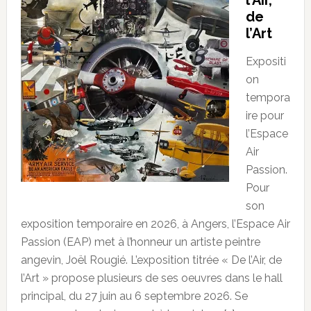
de
l’Art
Expositi
on
tempora
ire pour
l’Espace
Air
Passion.
Pour
son
exposition temporaire en 2026, à Angers, l’Espace Air
Passion (EAP) met à l’honneur un artiste peintre
angevin, Joël Rougié. L’exposition titrée « De l’Air, de
l’Art » propose plusieurs de ses oeuvres dans le hall
principal, du 27 juin au 6 septembre 2026. Se