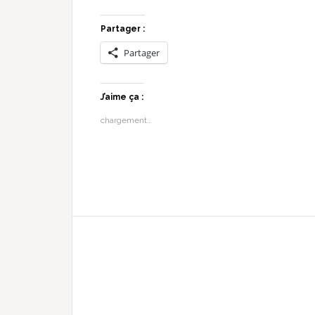
Partager :
Partager
J’aime ça :
chargement…