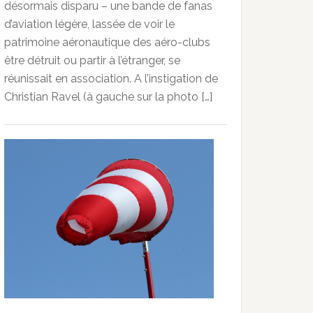
désormais disparu – une bande de fanas
d’aviation légère, lassée de voir le
patrimoine aéronautique des aéro-clubs
être détruit ou partir à l’étranger, se
réunissait en association. A l’instigation de
Christian Ravel (à gauche sur la photo […]