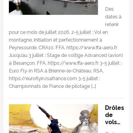
Des
dates à
retenir
pour ce mois de juillet 2026. 2-5 juillet : Vol en
montagne, initiation et perfectionnement à
Peyresourde. CRA10. FFA. https://www.ffa-aero.fr
Jusqu’au 3 juillet : Stage de voltige Advanced (avion)
à Besançon. FFA. https://www.ffa-aero.fr 3-5 juillet :
Euro Fly-in RSA à Brienne-le-Château. RSA.
https://euroflyin.rsafrance.com 3-5 juillet :
Championnats de France de pilotage […]
Drôles
de
vols…