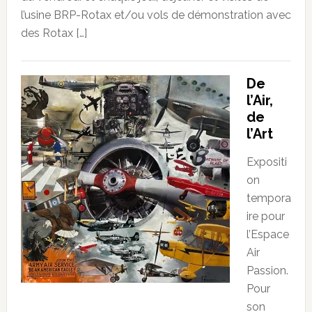
l’usine BRP-Rotax et/ou vols de démonstration avec
des Rotax […]
De
l’Air,
de
l’Art
Expositi
on
tempora
ire pour
l’Espace
Air
Passion.
Pour
son