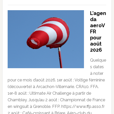
L’agen
da
aeroV
FR
pour
août
2026
Quelque
s dates
à noter
pour ce mois d’août 2026. 1er août : Voltige féminine
(découverte) à Arcachon-Villemarie. CRA10. FFA.
1er-8 août : Ultimate Air Challenge à partir de
Chambley. Jusqu’au 2 août : Championnat de France
en wingsuit à Grenoble. FFP. https://www.ffp.asso.fr
2 août : Café-croissant à Briare. Aéro-club du