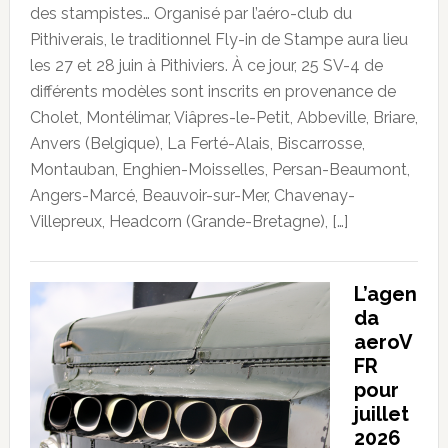
des stampistes… Organisé par l’aéro-club du
Pithiverais, le traditionnel Fly-in de Stampe aura lieu
les 27 et 28 juin à Pithiviers. À ce jour, 25 SV-4 de
différents modèles sont inscrits en provenance de
Cholet, Montélimar, Viâpres-le-Petit, Abbeville, Briare,
Anvers (Belgique), La Ferté-Alais, Biscarrosse,
Montauban, Enghien-Moisselles, Persan-Beaumont,
Angers-Marcé, Beauvoir-sur-Mer, Chavenay-
Villepreux, Headcorn (Grande-Bretagne), […]
L’agen
da
aeroV
FR
pour
juillet
2026