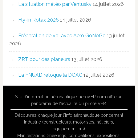
La situation météo par Ventusky
14 juillet 2026
Fly-in Rotax 2026
14 juillet 2026
Préparation de vol avec Aero GoNoGo
13 juillet
2026
ZRT pour des planeurs
13 juillet 2026
La FNUAD retoque la DGAC
12 juillet 2026
Site
d'information aéronautique
,
aeroVFR.com
offre un
panorama de l'actualité du pilote VFR.
Découvrez chaque jour l'
info aéronautique
concernant
Industrie (constructeurs, motoristes, héliciers,
équipementiers)
Manifestations (meetings, compétitions, expositions,