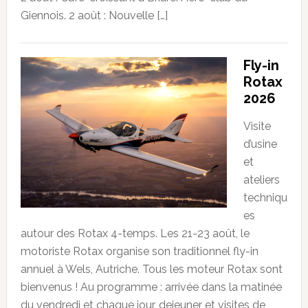
Giennois. 2 août : Nouvelle […]
Fly-in
Rotax
2026
Visite
d’usine
et
ateliers
techniqu
es
autour des Rotax 4-temps. Les 21-23 août, le
motoriste Rotax organise son traditionnel fly-in
annuel à Wels, Autriche. Tous les moteur Rotax sont
bienvenus ! Au programme : arrivée dans la matinée
du vendredi et chaque jour, dejeuner et visites de