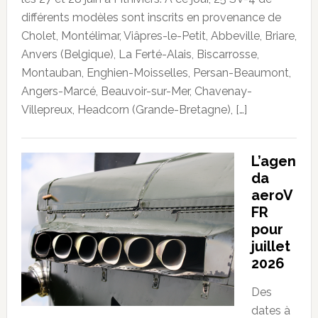
différents modèles sont inscrits en provenance de
Cholet, Montélimar, Viâpres-le-Petit, Abbeville, Briare,
Anvers (Belgique), La Ferté-Alais, Biscarrosse,
Montauban, Enghien-Moisselles, Persan-Beaumont,
Angers-Marcé, Beauvoir-sur-Mer, Chavenay-
Villepreux, Headcorn (Grande-Bretagne), […]
L’agen
da
aeroV
FR
pour
juillet
2026
Des
dates à