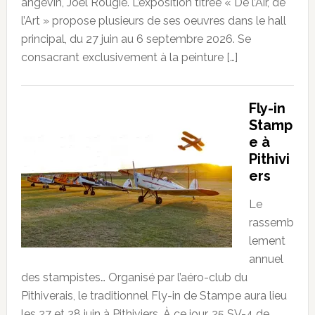
angevin, Joël Rougié. L’exposition titrée « De l’Air, de
l’Art » propose plusieurs de ses oeuvres dans le hall
principal, du 27 juin au 6 septembre 2026. Se
consacrant exclusivement à la peinture […]
Fly-in
Stamp
e à
Pithivi
ers
Le
rassemb
lement
annuel
des stampistes… Organisé par l’aéro-club du
Pithiverais, le traditionnel Fly-in de Stampe aura lieu
les 27 et 28 juin à Pithiviers. À ce jour, 25 SV-4 de