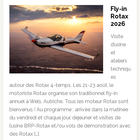
Fly-in
Rotax
2026
Visite
d’usine
et
ateliers
techniqu
es
autour des Rotax 4-temps. Les 21-23 août, le
motoriste Rotax organise son traditionnel fly-in
annuel à Wels, Autriche. Tous les moteur Rotax sont
bienvenus ! Au programme : arrivée dans la matinée
du vendredi et chaque jour, dejeuner et visites de
l’usine BRP-Rotax et/ou vols de démonstration avec
des Rotax […]