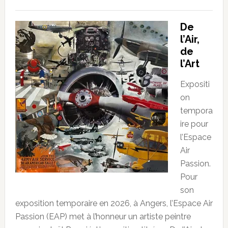
De
l’Air,
de
l’Art
Expositi
on
tempora
ire pour
l’Espace
Air
Passion.
Pour
son
exposition temporaire en 2026, à Angers, l’Espace Air
Passion (EAP) met à l’honneur un artiste peintre