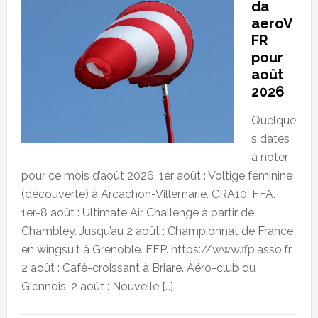
da
aeroV
FR
pour
août
2026
Quelque
s dates
à noter
pour ce mois d’août 2026. 1er août : Voltige féminine
(découverte) à Arcachon-Villemarie. CRA10. FFA.
1er-8 août : Ultimate Air Challenge à partir de
Chambley. Jusqu’au 2 août : Championnat de France
en wingsuit à Grenoble. FFP. https://www.ffp.asso.fr
2 août : Café-croissant à Briare. Aéro-club du
Giennois. 2 août : Nouvelle […]