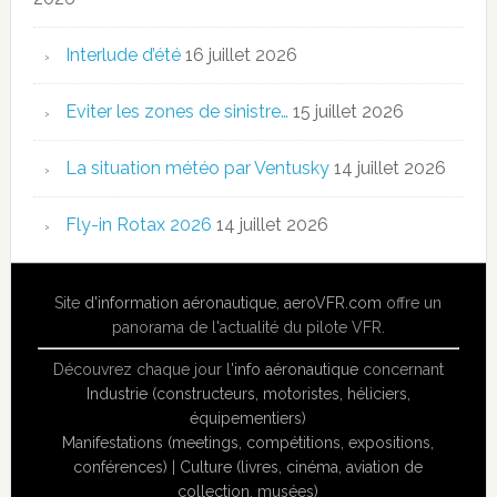
Interlude d’été
16 juillet 2026
Eviter les zones de sinistre…
15 juillet 2026
La situation météo par Ventusky
14 juillet 2026
Fly-in Rotax 2026
14 juillet 2026
Site
d'information aéronautique
,
aeroVFR.com
offre un
panorama de l'actualité du pilote VFR.
Découvrez chaque jour l'
info aéronautique
concernant
Industrie (constructeurs, motoristes, héliciers,
équipementiers)
Manifestations (meetings, compétitions, expositions,
conférences)
|
Culture (livres, cinéma, aviation de
collection, musées)