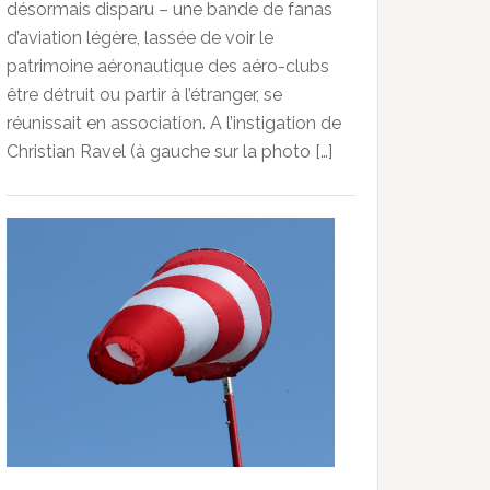
désormais disparu – une bande de fanas
d’aviation légère, lassée de voir le
patrimoine aéronautique des aéro-clubs
être détruit ou partir à l’étranger, se
réunissait en association. A l’instigation de
Christian Ravel (à gauche sur la photo […]