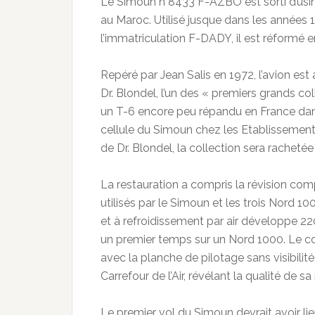
Le Simoun n°8433 F-AZBO est sorti d’usine 
au Maroc. Utilisé jusque dans les années 
l’immatriculation F-DADY, il est réformé 
Repéré par Jean Salis en 1972, l’avion est
Dr. Blondel, l’un des « premiers grands c
un T-6 encore peu répandu en France dans 
cellule du Simoun chez les Etablissements
de Dr. Blondel, la collection sera racheté
La restauration a compris la révision co
utilisés par le Simoun et les trois Nord 1
et à refroidissement par air développe 2
un premier temps sur un Nord 1000. Le co
avec la planche de pilotage sans visibilit
Carrefour de l’Air, révélant la qualité de sa
Le premier vol du Simoun devrait avoir lie