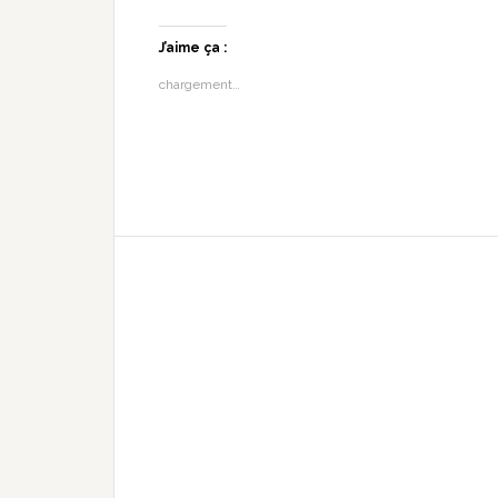
J’aime ça :
chargement…