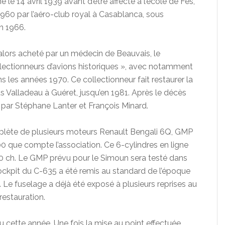
le 14 avril 1939 avant d’être affecté à l’école de Fès,
1960 par l’aéro-club royal à Casablanca, sous
en 1966.
 alors acheté par un médecin de Beauvais, le
ollectionneurs d’avions historiques », avec notamment
les années 1970. Ce collectionneur fait restaurer la
 Valladeau à Guéret, jusqu’en 1981. Après le décès
e par Stéphane Lanter et François Minard.
mplète de plusieurs moteurs Renault Bengali 6Q, GMP
000 que compte l’association. Ce 6-cylindres en ligne
20 ch. Le GMP prévu pour le Simoun sera testé dans
ckpit du C-635 a été remis au standard de l’époque
é. Le fuselage a déjà été exposé à plusieurs reprises au
 restauration.
u cette année. Une fois la mise au point effectuée,