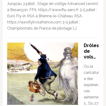
Jusqu’au 3 juillet : Stage de voltige Advanced (avion)
à Besançon. FFA. https://www.ffa-aero.fr 3-5 juillet :
Euro Fly-in RSA à Brienne-le-Château. RSA.
https://euroflyin.rsafrance.com 3-5 juillet :
Championnats de France de pilotage […]
Drôles
de
vols…
Ou la
caricatur
e des
expérien
ces
aérienne
s… Du 27