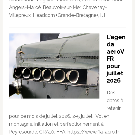
Angers-Marcé, Beauvoir-sur-Mer, Chavenay-
Villepreux, Headcorn (Grande-Bretagne), […]
L’agen
da
aeroV
FR
pour
juillet
2026
Des
dates à
retenir
pour ce mois de juillet 2026. 2-5 juillet : Vol en
montagne, initiation et perfectionnement à
Peyresourde. CRA10. FFA. https://www.ffa-aero.fr