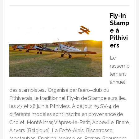
Fly-in
Stamp
e à
Pithivi
ers
Le
rassemb
lement
annuel
des stampistes… Organisé par l’aéro-club du
Pithiverais, le traditionnel Fly-in de Stampe aura lieu
les 27 et 28 juin à Pithiviers. À ce jour, 25 SV-4 de
différents modèles sont inscrits en provenance de
Cholet, Montélimar, Viâpres-le-Petit, Abbeville, Briare,
Anvers (Belgique), La Ferté-Alais, Biscarrosse,
Montauban, Enghien-Moisselles, Persan-Beaumont,