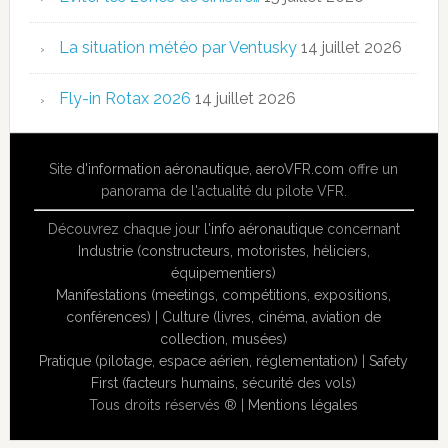
La situation météo par Ventusky
14 juillet 2026
Fly-in Rotax 2026
14 juillet 2026
Site
d'information aéronautique
,
aeroVFR.com
offre un
panorama de l'actualité du pilote VFR.
Découvrez chaque jour l'
info aéronautique
concernant
Industrie (constructeurs, motoristes, héliciers,
équipementiers)
Manifestations (meetings, compétitions, expositions,
conférences)
|
Culture (livres, cinéma, aviation de
collection, musées)
Pratique (pilotage, espace aérien, réglementation)
|
Safety
First (facteurs humains, sécurité des vols)
Tous droits réservés ® |
Mentions légales