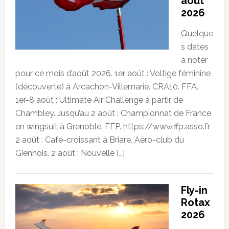
août
2026
Quelque
s dates
à noter
pour ce mois d’août 2026. 1er août : Voltige féminine
(découverte) à Arcachon-Villemarie. CRA10. FFA.
1er-8 août : Ultimate Air Challenge à partir de
Chambley. Jusqu’au 2 août : Championnat de France
en wingsuit à Grenoble. FFP. https://www.ffp.asso.fr
2 août : Café-croissant à Briare. Aéro-club du
Giennois. 2 août : Nouvelle […]
Fly-in
Rotax
2026