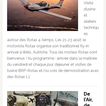
Visite
d’usine
et
ateliers
techniqu
es
autour des Rotax 4-temps. Les 21-23 août, le
motoriste Rotax organise son traditionnel fly-in
annuel à Wels, Autriche. Tous les moteur Rotax sont
bienvenus ! Au programme : arrivée dans la matinée
du vendredi et chaque jour, dejeuner et visites de
l’usine BRP-Rotax et/ou vols de démonstration avec
des Rotax […]
De
l’Air,
de