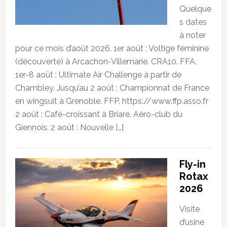
Quelque
s dates
à noter
pour ce mois d’août 2026. 1er août : Voltige féminine
(découverte) à Arcachon-Villemarie. CRA10. FFA.
1er-8 août : Ultimate Air Challenge à partir de
Chambley. Jusqu’au 2 août : Championnat de France
en wingsuit à Grenoble. FFP. https://www.ffp.asso.fr
2 août : Café-croissant à Briare. Aéro-club du
Giennois. 2 août : Nouvelle […]
Fly-in
Rotax
2026
Visite
d’usine