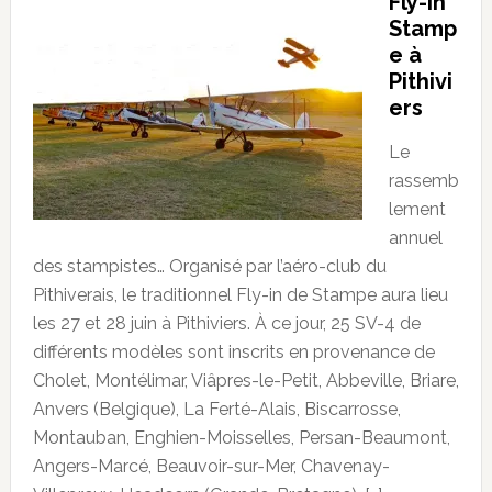
Fly-in
Stamp
e à
Pithivi
ers
Le
rassemb
lement
annuel
des stampistes… Organisé par l’aéro-club du
Pithiverais, le traditionnel Fly-in de Stampe aura lieu
les 27 et 28 juin à Pithiviers. À ce jour, 25 SV-4 de
différents modèles sont inscrits en provenance de
Cholet, Montélimar, Viâpres-le-Petit, Abbeville, Briare,
Anvers (Belgique), La Ferté-Alais, Biscarrosse,
Montauban, Enghien-Moisselles, Persan-Beaumont,
Angers-Marcé, Beauvoir-sur-Mer, Chavenay-