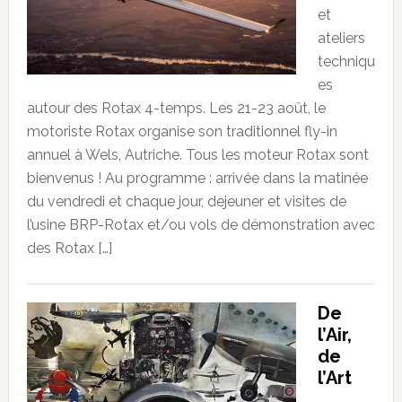
et
ateliers
techniqu
es
autour des Rotax 4-temps. Les 21-23 août, le
motoriste Rotax organise son traditionnel fly-in
annuel à Wels, Autriche. Tous les moteur Rotax sont
bienvenus ! Au programme : arrivée dans la matinée
du vendredi et chaque jour, dejeuner et visites de
l’usine BRP-Rotax et/ou vols de démonstration avec
des Rotax […]
De
l’Air,
de
l’Art