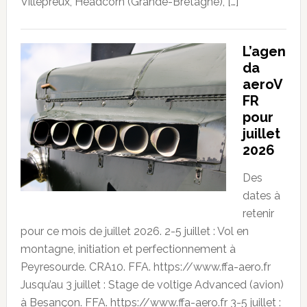
Villepreux, Headcorn (Grande-Bretagne), […]
L’agen
da
aeroV
FR
pour
juillet
2026
Des
dates à
retenir
pour ce mois de juillet 2026. 2-5 juillet : Vol en
montagne, initiation et perfectionnement à
Peyresourde. CRA10. FFA. https://www.ffa-aero.fr
Jusqu’au 3 juillet : Stage de voltige Advanced (avion)
à Besançon. FFA. https://www.ffa-aero.fr 3-5 juillet :