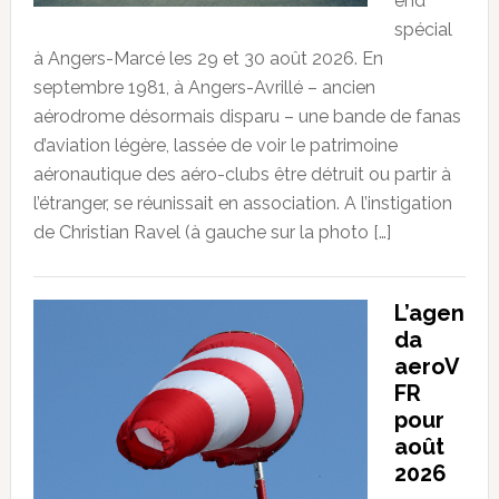
end
spécial
à Angers-Marcé les 29 et 30 août 2026. En
septembre 1981, à Angers-Avrillé – ancien
aérodrome désormais disparu – une bande de fanas
d’aviation légère, lassée de voir le patrimoine
aéronautique des aéro-clubs être détruit ou partir à
l’étranger, se réunissait en association. A l’instigation
de Christian Ravel (à gauche sur la photo […]
L’agen
da
aeroV
FR
pour
août
2026