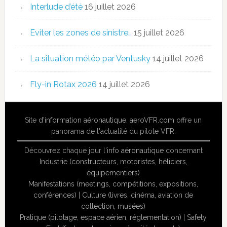
Interlude d’été
16 juillet 2026
Eviter les zones de sinistre…
15 juillet 2026
La situation météo par Ventusky
14 juillet 2026
Fly-in Rotax 2026
14 juillet 2026
Site
d'information aéronautique
,
aeroVFR.com
offre un
panorama de l'actualité du pilote VFR.
Découvrez chaque jour l'
info aéronautique
concernant
Industrie (constructeurs, motoristes, héliciers,
équipementiers)
Manifestations (meetings, compétitions, expositions,
conférences)
|
Culture (livres, cinéma, aviation de
collection, musées)
Pratique (pilotage, espace aérien, réglementation)
|
Safety