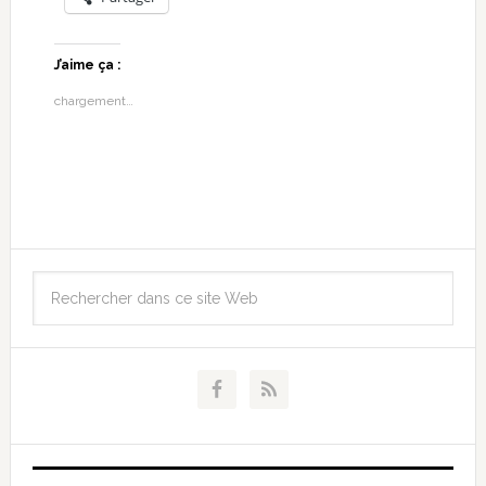
J’aime ça :
chargement…