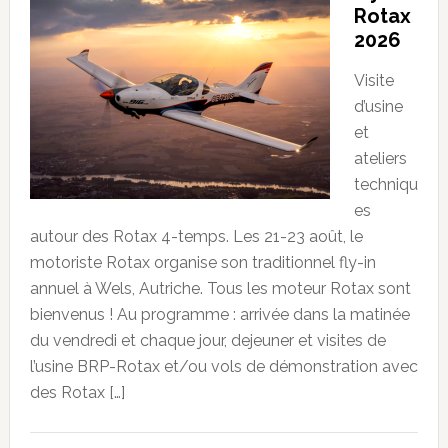
Rotax
2026
Visite
d’usine
et
ateliers
techniqu
es
autour des Rotax 4-temps. Les 21-23 août, le
motoriste Rotax organise son traditionnel fly-in
annuel à Wels, Autriche. Tous les moteur Rotax sont
bienvenus ! Au programme : arrivée dans la matinée
du vendredi et chaque jour, dejeuner et visites de
l’usine BRP-Rotax et/ou vols de démonstration avec
des Rotax […]