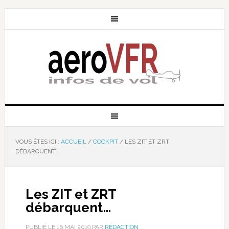
VOUS ÊTES ICI :
ACCUEIL
/
COCKPIT
/
LES ZIT ET ZRT
DÉBARQUENT…
Les ZIT et ZRT
débarquent…
PUBLIÉ LE
16 MAI 2019
PAR
RÉDACTION