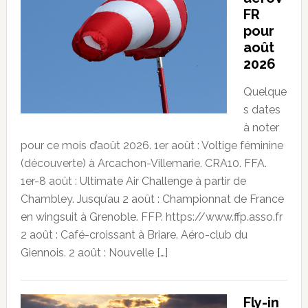
FR
pour
août
2026
Quelque
s dates
à noter
pour ce mois d’août 2026. 1er août : Voltige féminine
(découverte) à Arcachon-Villemarie. CRA10. FFA.
1er-8 août : Ultimate Air Challenge à partir de
Chambley. Jusqu’au 2 août : Championnat de France
en wingsuit à Grenoble. FFP. https://www.ffp.asso.fr
2 août : Café-croissant à Briare. Aéro-club du
Giennois. 2 août : Nouvelle […]
Fly-in