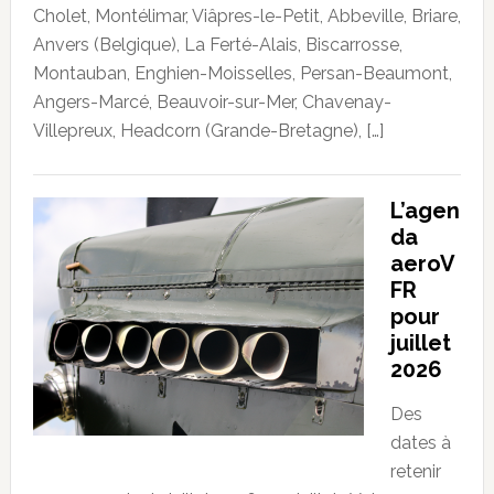
Cholet, Montélimar, Viâpres-le-Petit, Abbeville, Briare,
Anvers (Belgique), La Ferté-Alais, Biscarrosse,
Montauban, Enghien-Moisselles, Persan-Beaumont,
Angers-Marcé, Beauvoir-sur-Mer, Chavenay-
Villepreux, Headcorn (Grande-Bretagne), […]
L’agen
da
aeroV
FR
pour
juillet
2026
Des
dates à
retenir