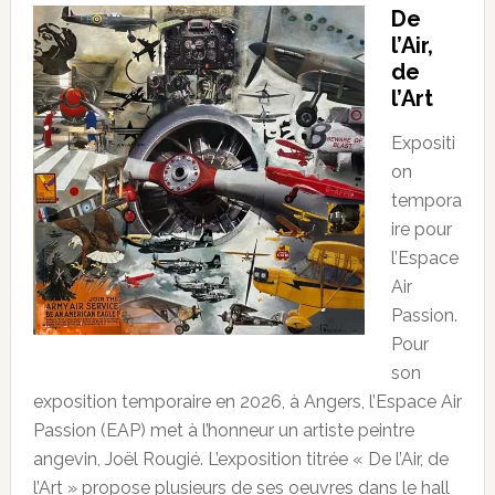
De
l’Air,
de
l’Art
Expositi
on
tempora
ire pour
l’Espace
Air
Passion.
Pour
son
exposition temporaire en 2026, à Angers, l’Espace Air
Passion (EAP) met à l’honneur un artiste peintre
angevin, Joël Rougié. L’exposition titrée « De l’Air, de
l’Art » propose plusieurs de ses oeuvres dans le hall