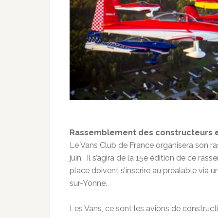
Rassemblement des constructeurs et
Le Vans Club de France organisera son r
juin. Il s’agira de la 15e édition de ce ras
place doivent s’inscrire au préalable via un
sur-Yonne.
Les Vans, ce sont les avions de construc