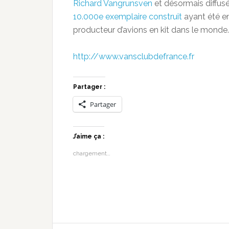
Richard Vangrunsven
et désormais diffus
10.000e exemplaire construit
ayant été enr
producteur d’avions en kit dans le mond
http://www.vansclubdefrance.fr
Partager :
Partager
J’aime ça :
chargement…