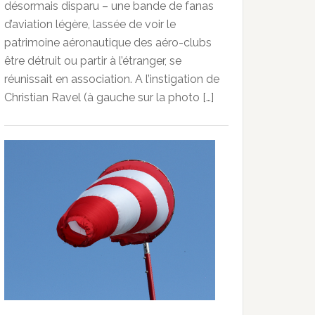
désormais disparu – une bande de fanas
d’aviation légère, lassée de voir le
patrimoine aéronautique des aéro-clubs
être détruit ou partir à l’étranger, se
réunissait en association. A l’instigation de
Christian Ravel (à gauche sur la photo […]