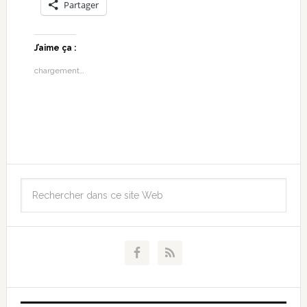
Partager
J’aime ça :
chargement…