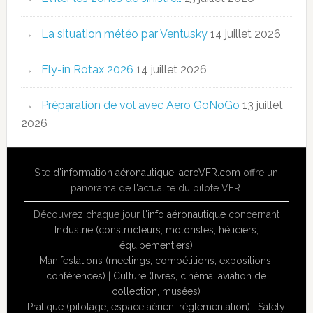
La situation météo par Ventusky
14 juillet 2026
Fly-in Rotax 2026
14 juillet 2026
Préparation de vol avec Aero GoNoGo
13 juillet
2026
Site
d'information aéronautique
,
aeroVFR.com
offre un
panorama de l'actualité du pilote VFR.
Découvrez chaque jour l'
info aéronautique
concernant
Industrie (constructeurs, motoristes, héliciers,
équipementiers)
Manifestations (meetings, compétitions, expositions,
conférences)
|
Culture (livres, cinéma, aviation de
collection, musées)
Pratique (pilotage, espace aérien, réglementation)
|
Safety