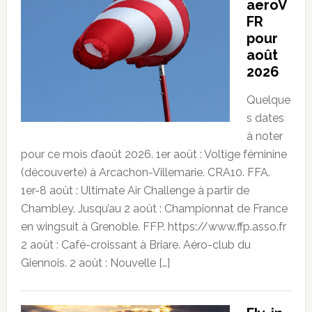
aeroV
FR
pour
août
2026
Quelque
s dates
à noter
pour ce mois d’août 2026. 1er août : Voltige féminine
(découverte) à Arcachon-Villemarie. CRA10. FFA.
1er-8 août : Ultimate Air Challenge à partir de
Chambley. Jusqu’au 2 août : Championnat de France
en wingsuit à Grenoble. FFP. https://www.ffp.asso.fr
2 août : Café-croissant à Briare. Aéro-club du
Giennois. 2 août : Nouvelle […]