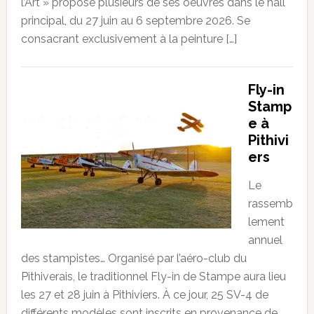
l’Art » propose plusieurs de ses oeuvres dans le hall
principal, du 27 juin au 6 septembre 2026. Se
consacrant exclusivement à la peinture […]
Fly-in
Stamp
e à
Pithivi
ers
Le
rassemb
lement
annuel
des stampistes… Organisé par l’aéro-club du
Pithiverais, le traditionnel Fly-in de Stampe aura lieu
les 27 et 28 juin à Pithiviers. À ce jour, 25 SV-4 de
différents modèles sont inscrits en provenance de