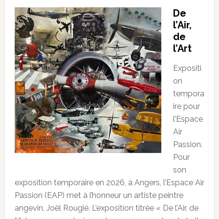
De
l’Air,
de
l’Art
Expositi
on
tempora
ire pour
l’Espace
Air
Passion.
Pour
son
exposition temporaire en 2026, à Angers, l’Espace Air
Passion (EAP) met à l’honneur un artiste peintre
angevin, Joël Rougié. L’exposition titrée « De l’Air, de