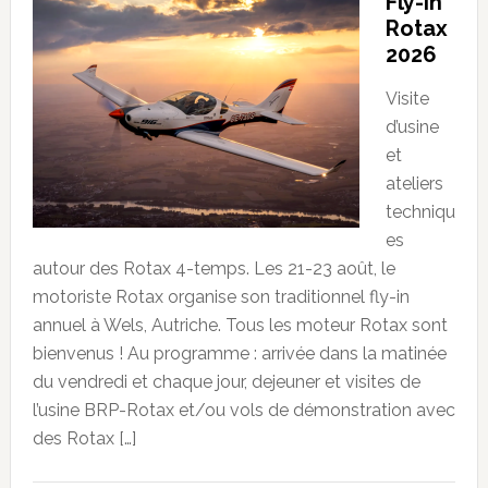
Fly-in
Rotax
2026
Visite
d’usine
et
ateliers
techniqu
es
autour des Rotax 4-temps. Les 21-23 août, le
motoriste Rotax organise son traditionnel fly-in
annuel à Wels, Autriche. Tous les moteur Rotax sont
bienvenus ! Au programme : arrivée dans la matinée
du vendredi et chaque jour, dejeuner et visites de
l’usine BRP-Rotax et/ou vols de démonstration avec
des Rotax […]