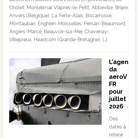
Cholet, Montélimar, Viâpres-le-Petit, Abbeville, Briare,
Anvers (Belgique), La Ferté-Alais, Biscarrosse,
Montauban, Enghien-Moisselles, Persan-Beaumont,
Angers-Marcé, Beauvoir-sur-Mer, Chavenay-
Villepreux, Headcorn (Grande-Bretagne), […]
L’agen
da
aeroV
FR
pour
juillet
2026
Des
dates à
retenir