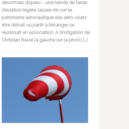
désormais disparu – une bande de fanas
d’aviation légère, lassée de voir le
patrimoine aéronautique des aéro-clubs
être détruit ou partir à l’étranger, se
réunissait en association. A l’instigation de
Christian Ravel (à gauche sur la photo […]