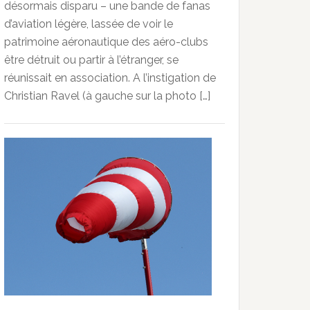
désormais disparu – une bande de fanas
d’aviation légère, lassée de voir le
patrimoine aéronautique des aéro-clubs
être détruit ou partir à l’étranger, se
réunissait en association. A l’instigation de
Christian Ravel (à gauche sur la photo […]