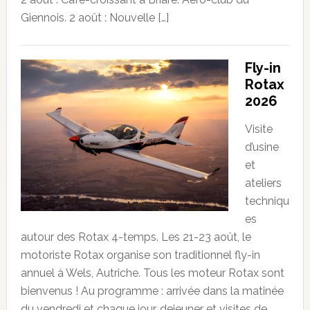
Giennois. 2 août : Nouvelle […]
Fly-in
Rotax
2026
Visite
d’usine
et
ateliers
techniqu
es
autour des Rotax 4-temps. Les 21-23 août, le
motoriste Rotax organise son traditionnel fly-in
annuel à Wels, Autriche. Tous les moteur Rotax sont
bienvenus ! Au programme : arrivée dans la matinée
du vendredi et chaque jour, dejeuner et visites de