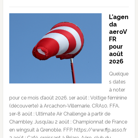
L’agen
da
aeroV
FR
pour
août
2026
Quelque
s dates
à noter
pour ce mois d’août 2026. 1er août : Voltige féminine
(découverte) à Arcachon-Villemarie. CRA10. FFA.
1er-8 août : Ultimate Air Challenge à partir de
Chambley. Jusqu’au 2 août : Championnat de France
en wingsuit à Grenoble. FFP. https://www.ffp.asso.fr
2 août : Café-croissant à Briare. Aéro-club du