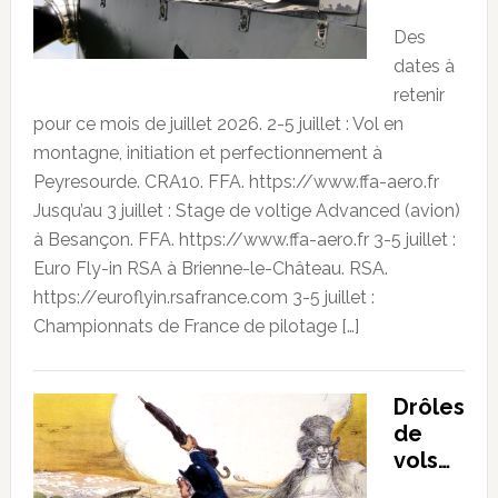
Des
dates à
retenir
pour ce mois de juillet 2026. 2-5 juillet : Vol en
montagne, initiation et perfectionnement à
Peyresourde. CRA10. FFA. https://www.ffa-aero.fr
Jusqu’au 3 juillet : Stage de voltige Advanced (avion)
à Besançon. FFA. https://www.ffa-aero.fr 3-5 juillet :
Euro Fly-in RSA à Brienne-le-Château. RSA.
https://euroflyin.rsafrance.com 3-5 juillet :
Championnats de France de pilotage […]
Drôles
de
vols…