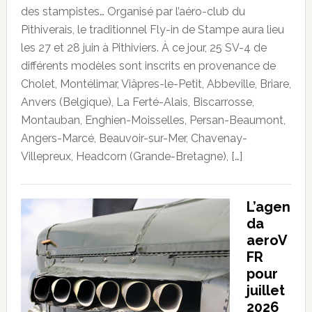
des stampistes… Organisé par l’aéro-club du
Pithiverais, le traditionnel Fly-in de Stampe aura lieu
les 27 et 28 juin à Pithiviers. À ce jour, 25 SV-4 de
différents modèles sont inscrits en provenance de
Cholet, Montélimar, Viâpres-le-Petit, Abbeville, Briare,
Anvers (Belgique), La Ferté-Alais, Biscarrosse,
Montauban, Enghien-Moisselles, Persan-Beaumont,
Angers-Marcé, Beauvoir-sur-Mer, Chavenay-
Villepreux, Headcorn (Grande-Bretagne), […]
L’agen
da
aeroV
FR
pour
juillet
2026