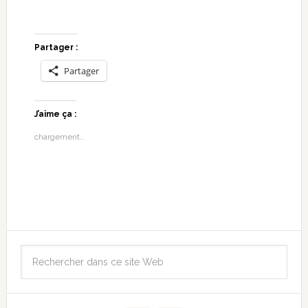
Partager :
Partager
J’aime ça :
chargement…