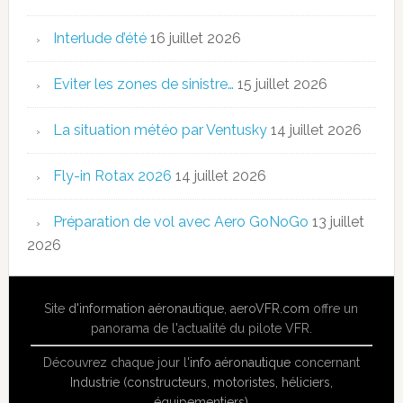
Interlude d’été
16 juillet 2026
Eviter les zones de sinistre…
15 juillet 2026
La situation météo par Ventusky
14 juillet 2026
Fly-in Rotax 2026
14 juillet 2026
Préparation de vol avec Aero GoNoGo
13 juillet
2026
Site
d'information aéronautique
,
aeroVFR.com
offre un
panorama de l'actualité du pilote VFR.
Découvrez chaque jour l'
info aéronautique
concernant
Industrie (constructeurs, motoristes, héliciers,
équipementiers)