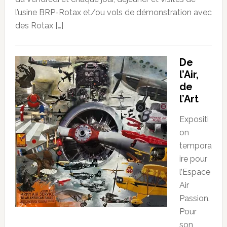
l’usine BRP-Rotax et/ou vols de démonstration avec
des Rotax […]
De
l’Air,
de
l’Art
Expositi
on
tempora
ire pour
l’Espace
Air
Passion.
Pour
son