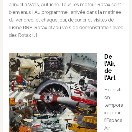
annuel à Wels, Autriche. Tous les moteur Rotax sont
bienvenus ! Au programme : arrivée dans la matinée
du vendredi et chaque jour, dejeuner et visites de
l’usine BRP-Rotax et/ou vols de démonstration avec
des Rotax […]
De
l’Air,
de
l’Art
Expositi
on
tempora
ire pour
l’Espace
Air