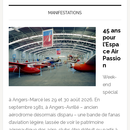
MANIFESTATIONS
45 ans
pour
l’Espa
ce Air
Passio
n
Week-
end
spécial
à Angers-Marcé les 29 et 30 août 2026. En
septembre 1981, à Angers-Avrillé – ancien
aérodrome désormais disparu – une bande de fanas
d’aviation légère, lassée de voir le patrimoine
aéronautique des aéro-clubs être détruit ou partir à