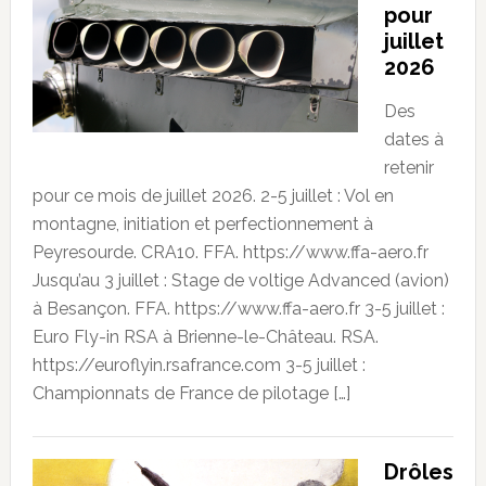
pour
juillet
2026
Des
dates à
retenir
pour ce mois de juillet 2026. 2-5 juillet : Vol en
montagne, initiation et perfectionnement à
Peyresourde. CRA10. FFA. https://www.ffa-aero.fr
Jusqu’au 3 juillet : Stage de voltige Advanced (avion)
à Besançon. FFA. https://www.ffa-aero.fr 3-5 juillet :
Euro Fly-in RSA à Brienne-le-Château. RSA.
https://euroflyin.rsafrance.com 3-5 juillet :
Championnats de France de pilotage […]
Drôles