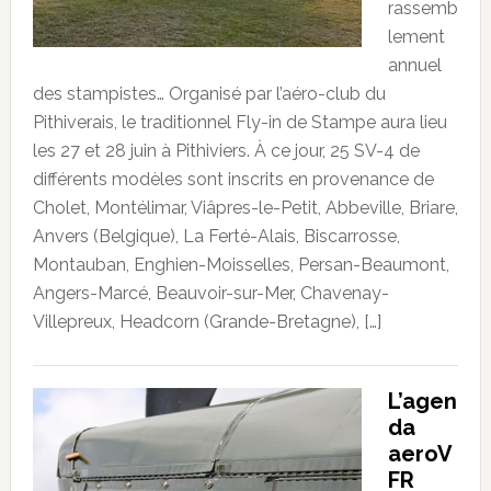
rassemb
lement
annuel
des stampistes… Organisé par l’aéro-club du
Pithiverais, le traditionnel Fly-in de Stampe aura lieu
les 27 et 28 juin à Pithiviers. À ce jour, 25 SV-4 de
différents modèles sont inscrits en provenance de
Cholet, Montélimar, Viâpres-le-Petit, Abbeville, Briare,
Anvers (Belgique), La Ferté-Alais, Biscarrosse,
Montauban, Enghien-Moisselles, Persan-Beaumont,
Angers-Marcé, Beauvoir-sur-Mer, Chavenay-
Villepreux, Headcorn (Grande-Bretagne), […]
L’agen
da
aeroV
FR