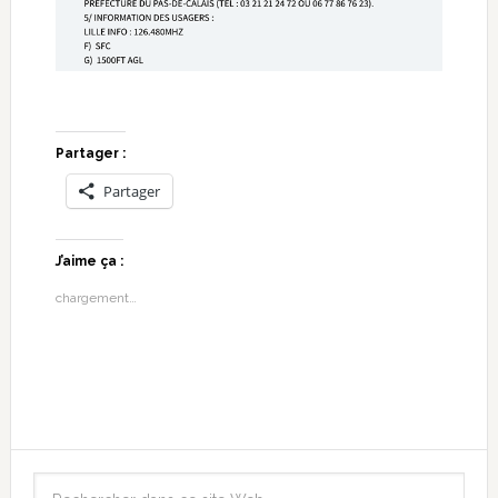
Partager :
Partager
J’aime ça :
chargement…