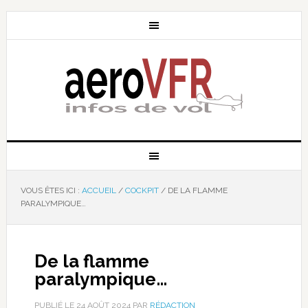
VOUS ÊTES ICI :
ACCUEIL
/
COCKPIT
/
DE LA FLAMME
PARALYMPIQUE…
De la flamme
paralympique…
PUBLIÉ LE
24 AOÛT 2024
PAR
RÉDACTION