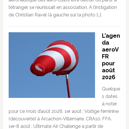
l’étranger, se réunissait en association. A l’instigation
de Christian Ravel (à gauche sur la photo […]
L’agen
da
aeroV
FR
pour
août
2026
Quelque
s dates
à noter
pour ce mois d’août 2026. 1er août : Voltige féminine
(découverte) à Arcachon-Villemarie. CRA10. FFA.
1er-8 août : Ultimate Air Challenge à partir de