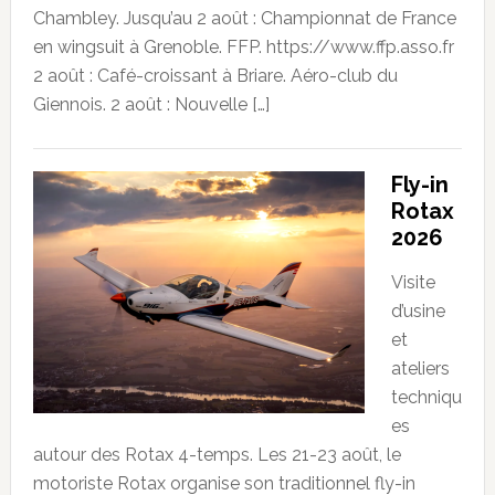
Chambley. Jusqu’au 2 août : Championnat de France
en wingsuit à Grenoble. FFP. https://www.ffp.asso.fr
2 août : Café-croissant à Briare. Aéro-club du
Giennois. 2 août : Nouvelle […]
Fly-in
Rotax
2026
Visite
d’usine
et
ateliers
techniqu
es
autour des Rotax 4-temps. Les 21-23 août, le
motoriste Rotax organise son traditionnel fly-in