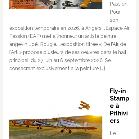
Passion.
Pour
son
exposition temporaire en 2026, à Angers, l’Espace Air
Passion (EAP) met à l’honneur un artiste peintre
angevin, Joël Rougié. L’exposition titrée « De l’Air, de
l’Art » propose plusieurs de ses oeuvres dans le hall
principal, du 27 juin au 6 septembre 2026. Se
consacrant exclusivement à la peinture […]
Fly-in
Stamp
e à
Pithivi
ers
Le