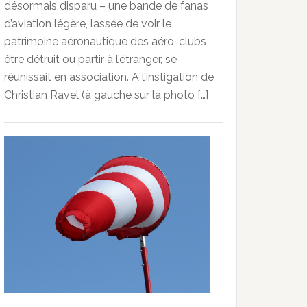
désormais disparu – une bande de fanas
d’aviation légère, lassée de voir le
patrimoine aéronautique des aéro-clubs
être détruit ou partir à l’étranger, se
réunissait en association. A l’instigation de
Christian Ravel (à gauche sur la photo […]