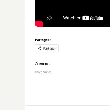
Partager :
Partager
J’aime ça :
chargement…