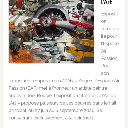
l’Art
Expositi
on
tempora
ire pour
l’Espace
Air
Passion.
Pour
son
exposition temporaire en 2026, à Angers, l’Espace Air
Passion (EAP) met à l’honneur un artiste peintre
angevin, Joël Rougié. L’exposition titrée « De l’Air, de
l’Art » propose plusieurs de ses oeuvres dans le hall
principal, du 27 juin au 6 septembre 2026. Se
consacrant exclusivement à la peinture […]