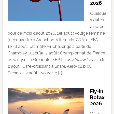
2026
Quelque
s dates
à noter
pour ce mois d’août 2026. 1er août : Voltige féminine
(découverte) à Arcachon-Villemarie. CRA10. FFA.
1er-8 août : Ultimate Air Challenge à partir de
Chambley. Jusqu’au 2 août : Championnat de France
en wingsuit à Grenoble. FFP. https://www.ffp.asso.fr
2 août : Café-croissant à Briare. Aéro-club du
Giennois. 2 août : Nouvelle […]
Fly-in
Rotax
2026
Visite