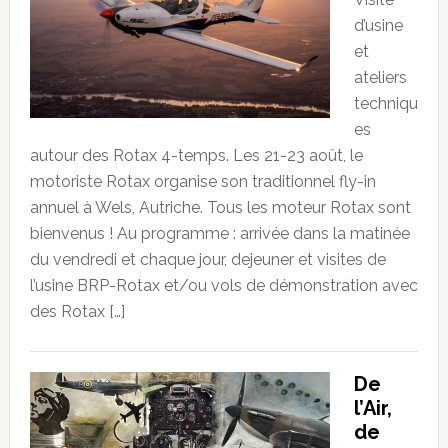
d’usine
et
ateliers
techniqu
es
autour des Rotax 4-temps. Les 21-23 août, le
motoriste Rotax organise son traditionnel fly-in
annuel à Wels, Autriche. Tous les moteur Rotax sont
bienvenus ! Au programme : arrivée dans la matinée
du vendredi et chaque jour, dejeuner et visites de
l’usine BRP-Rotax et/ou vols de démonstration avec
des Rotax […]
De
l’Air,
de