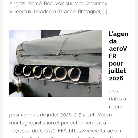
Angers-Marcé, Beauvoir-sur-Mer, Chavenay-
Villepreux, Headcorn (Grande-Bretagne), […]
L’agen
da
aeroV
FR
pour
juillet
2026
Des
dates à
retenir
pour ce mois de juillet 2026. 2-5 juillet : Vol en
montagne, initiation et perfectionnement à
Peyresourde. CRA10. FFA. https://www.ffa-aero.fr