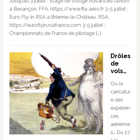
Jusqu’au 3 juillet : Stage de voltige Advanced (avion)
à Besançon. FFA. https://www.ffa-aero.fr 3-5 juillet :
Euro Fly-in RSA à Brienne-le-Château. RSA.
https://euroflyin.rsafrance.com 3-5 juillet :
Championnats de France de pilotage […]
Drôles
de
vols…
Ou la
caricatur
e des
expérien
ces
aérienne
s… Du 27