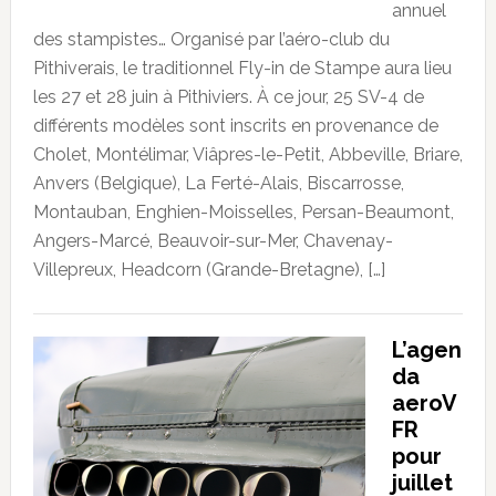
annuel
des stampistes… Organisé par l’aéro-club du
Pithiverais, le traditionnel Fly-in de Stampe aura lieu
les 27 et 28 juin à Pithiviers. À ce jour, 25 SV-4 de
différents modèles sont inscrits en provenance de
Cholet, Montélimar, Viâpres-le-Petit, Abbeville, Briare,
Anvers (Belgique), La Ferté-Alais, Biscarrosse,
Montauban, Enghien-Moisselles, Persan-Beaumont,
Angers-Marcé, Beauvoir-sur-Mer, Chavenay-
Villepreux, Headcorn (Grande-Bretagne), […]
L’agen
da
aeroV
FR
pour
juillet