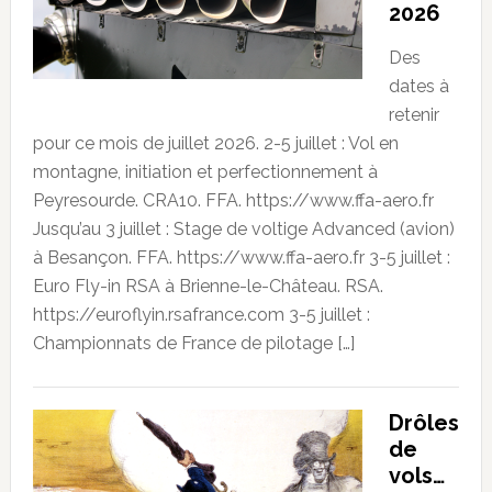
2026
Des
dates à
retenir
pour ce mois de juillet 2026. 2-5 juillet : Vol en
montagne, initiation et perfectionnement à
Peyresourde. CRA10. FFA. https://www.ffa-aero.fr
Jusqu’au 3 juillet : Stage de voltige Advanced (avion)
à Besançon. FFA. https://www.ffa-aero.fr 3-5 juillet :
Euro Fly-in RSA à Brienne-le-Château. RSA.
https://euroflyin.rsafrance.com 3-5 juillet :
Championnats de France de pilotage […]
Drôles
de
vols…