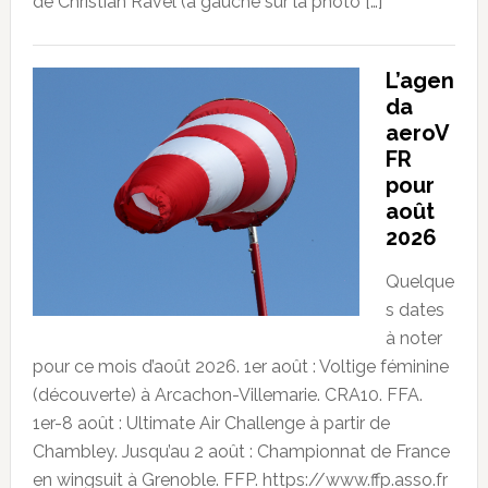
de Christian Ravel (à gauche sur la photo […]
L’agen
da
aeroV
FR
pour
août
2026
Quelque
s dates
à noter
pour ce mois d’août 2026. 1er août : Voltige féminine
(découverte) à Arcachon-Villemarie. CRA10. FFA.
1er-8 août : Ultimate Air Challenge à partir de
Chambley. Jusqu’au 2 août : Championnat de France
en wingsuit à Grenoble. FFP. https://www.ffp.asso.fr