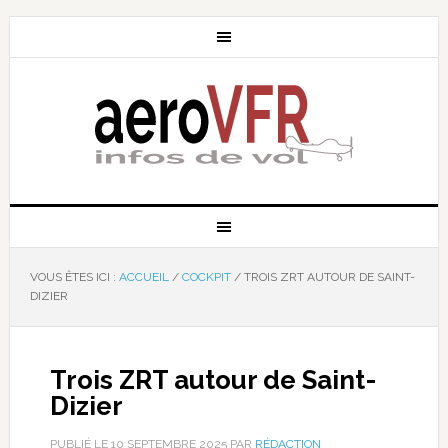
VOUS ÊTES ICI :
ACCUEIL
/
COCKPIT
/
TROIS ZRT AUTOUR DE SAINT-
DIZIER
Trois ZRT autour de Saint-
Dizier
PUBLIÉ LE
10 SEPTEMBRE 2025
PAR
RÉDACTION