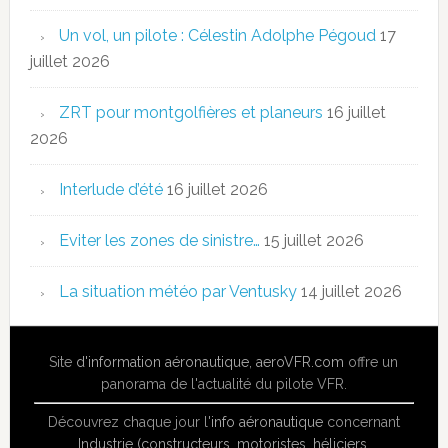
Un vol, un pilote : Célestin Adolphe Pégoud
17
juillet 2026
ZRT pour montgolfières et planeurs
16 juillet
2026
Interlude d’été
16 juillet 2026
Eviter les zones de sinistre…
15 juillet 2026
La situation météo par Ventusky
14 juillet 2026
Site
d'information aéronautique
,
aeroVFR.com
offre un
panorama de l'actualité du pilote VFR.
Découvrez chaque jour l'
info aéronautique
concernant
Industrie (constructeurs, motoristes, héliciers,