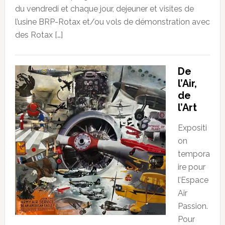
du vendredi et chaque jour, dejeuner et visites de
l’usine BRP-Rotax et/ou vols de démonstration avec
des Rotax […]
De
l’Air,
de
l’Art
Expositi
on
tempora
ire pour
l’Espace
Air
Passion.
Pour