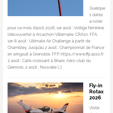
Quelque
s dates
à noter
pour ce mois d’août 2026. 1er août : Voltige féminine
(découverte) à Arcachon-Villemarie. CRA10. FFA.
1er-8 août : Ultimate Air Challenge à partir de
Chambley. Jusqu’au 2 août : Championnat de France
en wingsuit à Grenoble. FFP. https://www.ffp.asso.fr
2 août : Café-croissant à Briare. Aéro-club du
Giennois. 2 août : Nouvelle […]
Fly-in
Rotax
2026
Visite