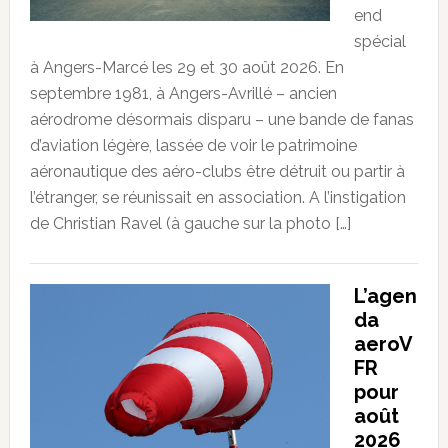
end
spécial
à Angers-Marcé les 29 et 30 août 2026. En
septembre 1981, à Angers-Avrillé – ancien
aérodrome désormais disparu – une bande de fanas
d’aviation légère, lassée de voir le patrimoine
aéronautique des aéro-clubs être détruit ou partir à
l’étranger, se réunissait en association. A l’instigation
de Christian Ravel (à gauche sur la photo […]
L’agen
da
aeroV
FR
pour
août
2026