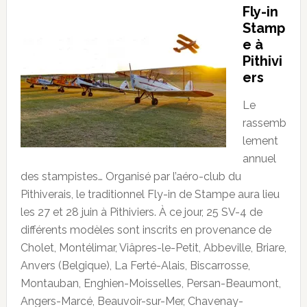
Fly-in
Stamp
e à
Pithivi
ers
Le
rassemb
lement
annuel
des stampistes… Organisé par l’aéro-club du
Pithiverais, le traditionnel Fly-in de Stampe aura lieu
les 27 et 28 juin à Pithiviers. À ce jour, 25 SV-4 de
différents modèles sont inscrits en provenance de
Cholet, Montélimar, Viâpres-le-Petit, Abbeville, Briare,
Anvers (Belgique), La Ferté-Alais, Biscarrosse,
Montauban, Enghien-Moisselles, Persan-Beaumont,
Angers-Marcé, Beauvoir-sur-Mer, Chavenay-