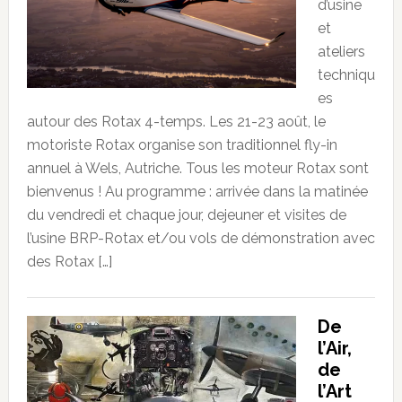
d’usine
et
ateliers
techniqu
es
autour des Rotax 4-temps. Les 21-23 août, le
motoriste Rotax organise son traditionnel fly-in
annuel à Wels, Autriche. Tous les moteur Rotax sont
bienvenus ! Au programme : arrivée dans la matinée
du vendredi et chaque jour, dejeuner et visites de
l’usine BRP-Rotax et/ou vols de démonstration avec
des Rotax […]
De
l’Air,
de
l’Art