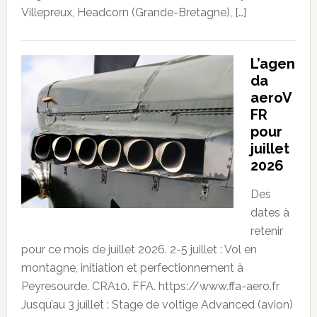
Villepreux, Headcorn (Grande-Bretagne), […]
L’agen
da
aeroV
FR
pour
juillet
2026
Des
dates à
retenir
pour ce mois de juillet 2026. 2-5 juillet : Vol en
montagne, initiation et perfectionnement à
Peyresourde. CRA10. FFA. https://www.ffa-aero.fr
Jusqu’au 3 juillet : Stage de voltige Advanced (avion)