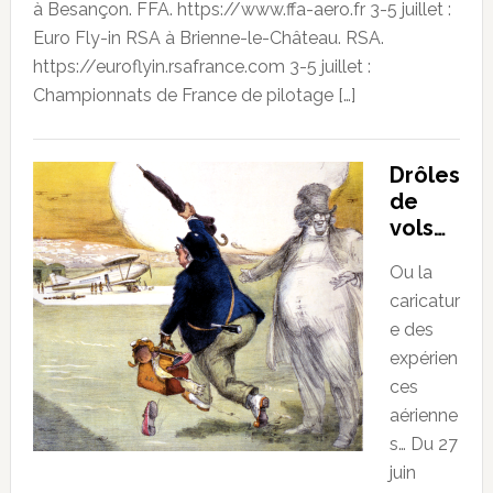
à Besançon. FFA. https://www.ffa-aero.fr 3-5 juillet :
Euro Fly-in RSA à Brienne-le-Château. RSA.
https://euroflyin.rsafrance.com 3-5 juillet :
Championnats de France de pilotage […]
Drôles
de
vols…
Ou la
caricatur
e des
expérien
ces
aérienne
s… Du 27
juin