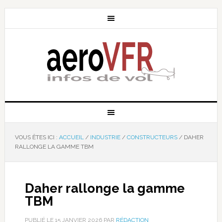
VOUS ÊTES ICI :
ACCUEIL
/
INDUSTRIE
/
CONSTRUCTEURS
/
DAHER
RALLONGE LA GAMME TBM
Daher rallonge la gamme
TBM
PUBLIÉ LE
15 JANVIER 2026
PAR
RÉDACTION