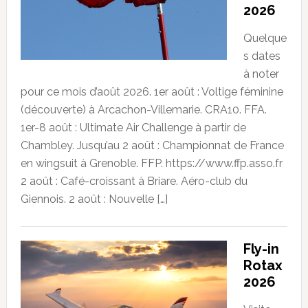
2026
Quelque
s dates
à noter
pour ce mois d’août 2026. 1er août : Voltige féminine
(découverte) à Arcachon-Villemarie. CRA10. FFA.
1er-8 août : Ultimate Air Challenge à partir de
Chambley. Jusqu’au 2 août : Championnat de France
en wingsuit à Grenoble. FFP. https://www.ffp.asso.fr
2 août : Café-croissant à Briare. Aéro-club du
Giennois. 2 août : Nouvelle […]
Fly-in
Rotax
2026