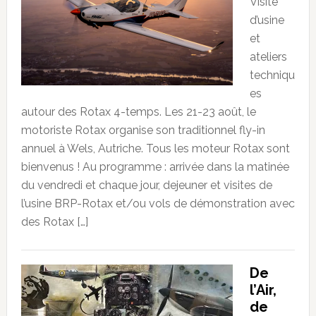
Visite
d’usine
et
ateliers
techniqu
es
autour des Rotax 4-temps. Les 21-23 août, le
motoriste Rotax organise son traditionnel fly-in
annuel à Wels, Autriche. Tous les moteur Rotax sont
bienvenus ! Au programme : arrivée dans la matinée
du vendredi et chaque jour, dejeuner et visites de
l’usine BRP-Rotax et/ou vols de démonstration avec
des Rotax […]
De
l’Air,
de