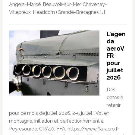
Angers-Marcé, Beauvoir-sur-Mer, Chavenay-
Villepreux, Headcorn (Grande-Bretagne), […]
L’agen
da
aeroV
FR
pour
juillet
2026
Des
dates à
retenir
pour ce mois de juillet 2026. 2-5 juillet : Vol en
montagne, initiation et perfectionnement à
Peyresourde. CRA10. FFA. https://www.ffa-aero.fr