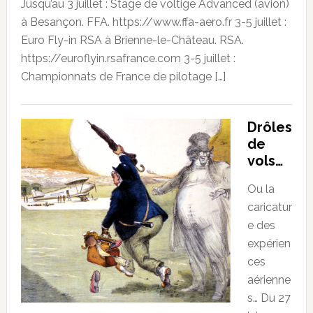
Jusqu’au 3 juillet : Stage de voltige Advanced (avion)
à Besançon. FFA. https://www.ffa-aero.fr 3-5 juillet :
Euro Fly-in RSA à Brienne-le-Château. RSA.
https://euroflyin.rsafrance.com 3-5 juillet :
Championnats de France de pilotage […]
Drôles
de
vols…
Ou la
caricatur
e des
expérien
ces
aérienne
s… Du 27