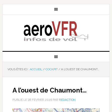
VOUS ÊTES ICI :
ACCUEIL
/
COCKPIT
/
A L’OUEST DE CHAUMONT…
A l’ouest de Chaumont…
PUBLIÉ LE
28 FÉVRIER 2026
PAR
RÉDACTION