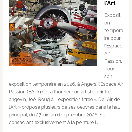
l’Art
Expositi
on
tempora
ire pour
l’Espace
Air
Passion.
Pour
son
exposition temporaire en 2026, à Angers, l’Espace Air
Passion (EAP) met à l’honneur un artiste peintre
angevin, Joël Rougié. L’exposition titrée « De l’Air, de
l’Art » propose plusieurs de ses oeuvres dans le hall
principal, du 27 juin au 6 septembre 2026. Se
consacrant exclusivement à la peinture […]