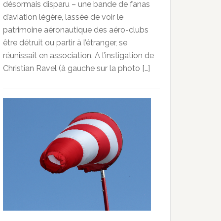
désormais disparu – une bande de fanas
d’aviation légère, lassée de voir le
patrimoine aéronautique des aéro-clubs
être détruit ou partir à l’étranger, se
réunissait en association. A l’instigation de
Christian Ravel (à gauche sur la photo […]