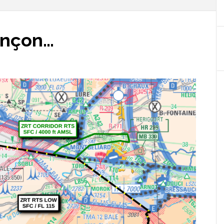
ançon…