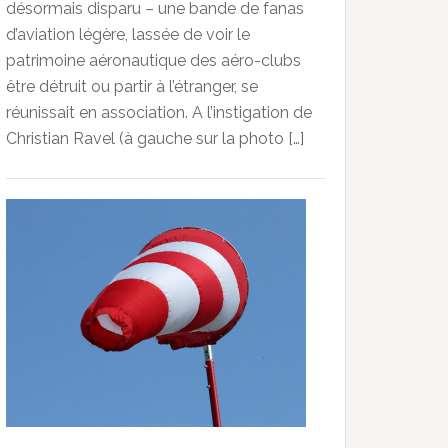
désormais disparu – une bande de fanas
d’aviation légère, lassée de voir le
patrimoine aéronautique des aéro-clubs
être détruit ou partir à l’étranger, se
réunissait en association. A l’instigation de
Christian Ravel (à gauche sur la photo […]