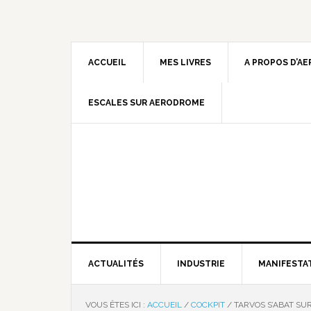
ACCUEIL
MES LIVRES
A PROPOS D’A
ESCALES SUR AERODROME
ACTUALITÉS
INDUSTRIE
MANIFESTA
VOUS ÊTES ICI :
ACCUEIL
/
COCKPIT
/
TARVOS S’ABAT SU