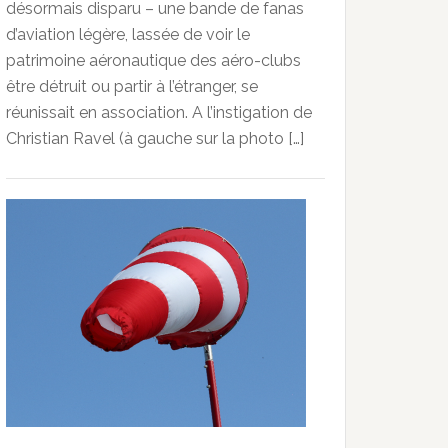
désormais disparu – une bande de fanas
d’aviation légère, lassée de voir le
patrimoine aéronautique des aéro-clubs
être détruit ou partir à l’étranger, se
réunissait en association. A l’instigation de
Christian Ravel (à gauche sur la photo […]