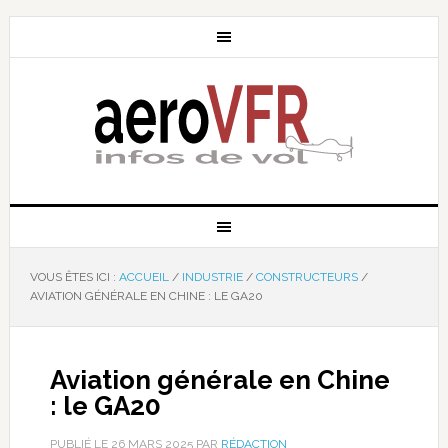
VOUS ÊTES ICI :
ACCUEIL
/
INDUSTRIE
/
CONSTRUCTEURS
/
AVIATION GÉNÉRALE EN CHINE : LE GA20
Aviation générale en Chine
: le GA20
PUBLIÉ LE
26 MARS 2025
PAR
RÉDACTION