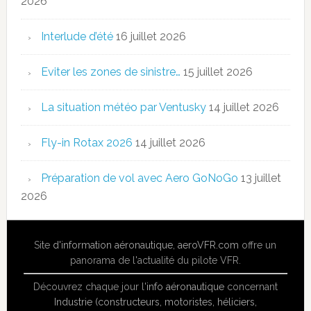
2026
Interlude d’été
16 juillet 2026
Eviter les zones de sinistre…
15 juillet 2026
La situation météo par Ventusky
14 juillet 2026
Fly-in Rotax 2026
14 juillet 2026
Préparation de vol avec Aero GoNoGo
13 juillet
2026
Site
d'information aéronautique
,
aeroVFR.com
offre un
panorama de l'actualité du pilote VFR.
Découvrez chaque jour l'
info aéronautique
concernant
Industrie (constructeurs, motoristes, héliciers,