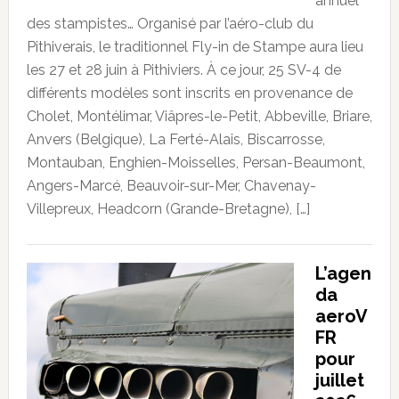
annuel
des stampistes… Organisé par l’aéro-club du
Pithiverais, le traditionnel Fly-in de Stampe aura lieu
les 27 et 28 juin à Pithiviers. À ce jour, 25 SV-4 de
différents modèles sont inscrits en provenance de
Cholet, Montélimar, Viâpres-le-Petit, Abbeville, Briare,
Anvers (Belgique), La Ferté-Alais, Biscarrosse,
Montauban, Enghien-Moisselles, Persan-Beaumont,
Angers-Marcé, Beauvoir-sur-Mer, Chavenay-
Villepreux, Headcorn (Grande-Bretagne), […]
L’agen
da
aeroV
FR
pour
juillet