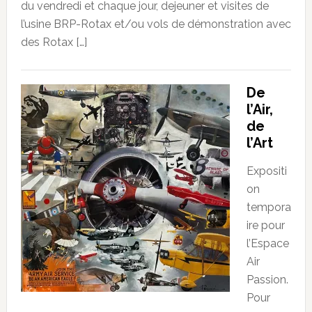
du vendredi et chaque jour, dejeuner et visites de
l’usine BRP-Rotax et/ou vols de démonstration avec
des Rotax […]
De
l’Air,
de
l’Art
Expositi
on
tempora
ire pour
l’Espace
Air
Passion.
Pour