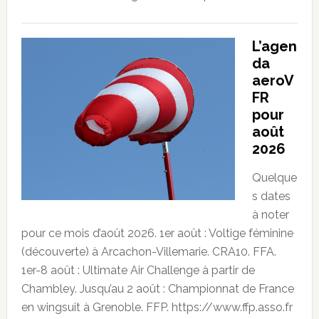
L’agen
da
aeroV
FR
pour
août
2026
Quelque
s dates
à noter
pour ce mois d’août 2026. 1er août : Voltige féminine
(découverte) à Arcachon-Villemarie. CRA10. FFA.
1er-8 août : Ultimate Air Challenge à partir de
Chambley. Jusqu’au 2 août : Championnat de France
en wingsuit à Grenoble. FFP. https://www.ffp.asso.fr