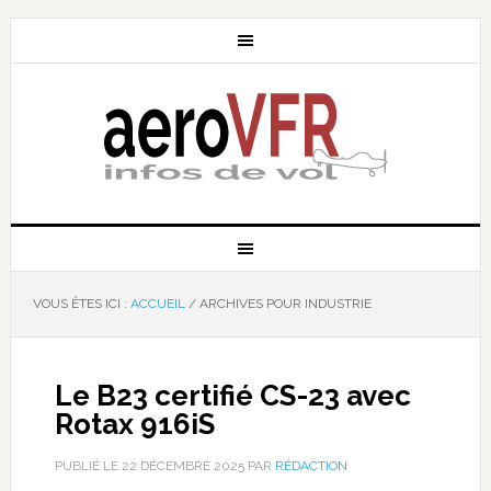
VOUS ÊTES ICI :
ACCUEIL
/
ARCHIVES POUR INDUSTRIE
Le B23 certifié CS-23 avec
Rotax 916iS
PUBLIÉ LE
22 DÉCEMBRE 2025
PAR
RÉDACTION