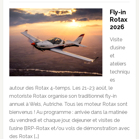
Fly-in
Rotax
2026
Visite
d’usine
et
ateliers
techniqu
es
autour des Rotax 4-temps. Les 21-23 août, le
motoriste Rotax organise son traditionnel fly-in
annuel à Wels, Autriche. Tous les moteur Rotax sont
bienvenus ! Au programme : arrivée dans la matinée
du vendredi et chaque jour, dejeuner et visites de
l’usine BRP-Rotax et/ou vols de démonstration avec
des Rotax […]