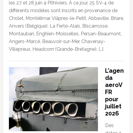
les 27 et 28 juin à Pithiviers. À ce jour, 25 SV-4 de
différents modèles sont inscrits en provenance de
Cholet, Montélimar, Viâpres-le-Petit, Abbeville, Briare,
Anvers (Belgique), La Ferté-Alais, Biscarrosse,
Montauban, Enghien-Moisselles, Persan-Beaumont,
Angers-Marcé, Beauvoir-sur-Mer, Chavenay-
Villepreux, Headcorn (Grande-Bretagne), […]
L’agen
da
aeroV
FR
pour
juillet
2026
Des