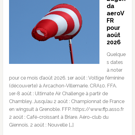
da
aeroV
FR
pour
août
2026
Quelque
s dates
à noter
pour ce mois d’août 2026. 1er août : Voltige féminine
(découverte) à Arcachon-Villemarie. CRA10. FFA.
1er-8 août : Ultimate Air Challenge à partir de
Chambley. Jusqu’au 2 août : Championnat de France
en wingsuit à Grenoble. FFP. https://www.ffp.asso.fr
2 août : Café-croissant à Briare. Aéro-club du
Giennois. 2 août : Nouvelle […]