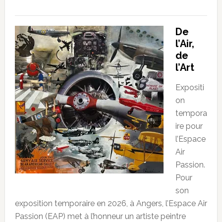
De
l’Air,
de
l’Art
Expositi
on
tempora
ire pour
l’Espace
Air
Passion.
Pour
son
exposition temporaire en 2026, à Angers, l’Espace Air
Passion (EAP) met à l’honneur un artiste peintre