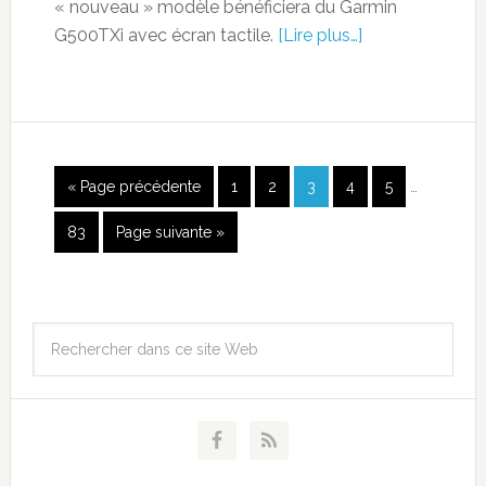
« nouveau » modèle bénéficiera du Garmin
G500TXi avec écran tactile.
[Lire plus…]
« Page précédente
1
2
3
4
5
…
83
Page suivante »