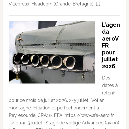
Villepreux, Headcorn (Grande-Bretagne), […]
L’agen
da
aeroV
FR
pour
juillet
2026
Des
dates à
retenir
pour ce mois de juillet 2026. 2-5 juillet : Vol en
montagne, initiation et perfectionnement à
Peyresourde. CRA10. FFA. https://www.ffa-aero.fr
Jusqu’au 3 juillet : Stage de voltige Advanced (avion)