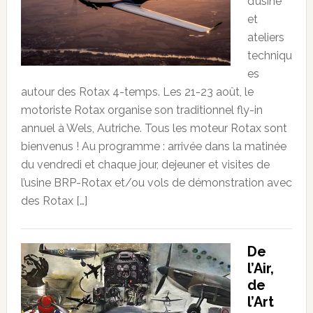
d’usine
et
ateliers
techniqu
es
autour des Rotax 4-temps. Les 21-23 août, le
motoriste Rotax organise son traditionnel fly-in
annuel à Wels, Autriche. Tous les moteur Rotax sont
bienvenus ! Au programme : arrivée dans la matinée
du vendredi et chaque jour, dejeuner et visites de
l’usine BRP-Rotax et/ou vols de démonstration avec
des Rotax […]
De
l’Air,
de
l’Art