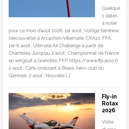
Quelque
s dates
à noter
pour ce mois d’août 2026. 1er août : Voltige féminine
(découverte) à Arcachon-Villemarie. CRA10. FFA.
1er-8 août : Ultimate Air Challenge à partir de
Chambley. Jusqu’au 2 août : Championnat de France
en wingsuit à Grenoble. FFP. https://www.ffp.asso.fr
2 août : Café-croissant à Briare. Aéro-club du
Giennois. 2 août : Nouvelle […]
Fly-in
Rotax
2026
Visite