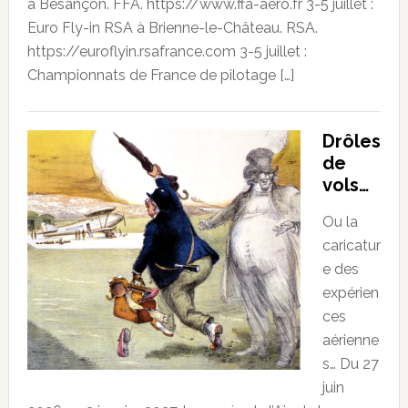
à Besançon. FFA. https://www.ffa-aero.fr 3-5 juillet :
Euro Fly-in RSA à Brienne-le-Château. RSA.
https://euroflyin.rsafrance.com 3-5 juillet :
Championnats de France de pilotage […]
Drôles
de
vols…
Ou la
caricatur
e des
expérien
ces
aérienne
s… Du 27
juin