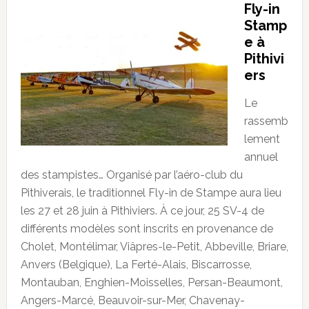
Fly-in
Stamp
e à
Pithivi
ers
Le
rassemb
lement
annuel
des stampistes… Organisé par l’aéro-club du
Pithiverais, le traditionnel Fly-in de Stampe aura lieu
les 27 et 28 juin à Pithiviers. À ce jour, 25 SV-4 de
différents modèles sont inscrits en provenance de
Cholet, Montélimar, Viâpres-le-Petit, Abbeville, Briare,
Anvers (Belgique), La Ferté-Alais, Biscarrosse,
Montauban, Enghien-Moisselles, Persan-Beaumont,
Angers-Marcé, Beauvoir-sur-Mer, Chavenay-