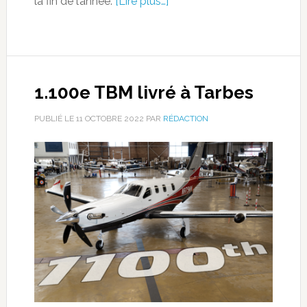
la fin de l’année.
[Lire plus…]
1.100e TBM livré à Tarbes
PUBLIÉ LE
11 OCTOBRE 2022
PAR
RÉDACTION