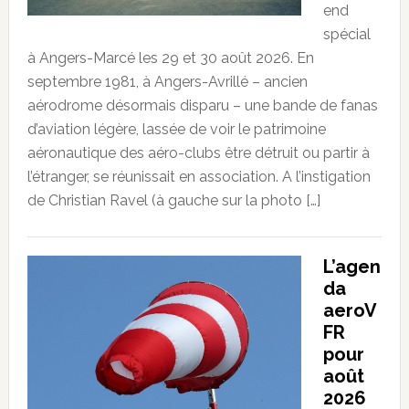
end
spécial
à Angers-Marcé les 29 et 30 août 2026. En
septembre 1981, à Angers-Avrillé – ancien
aérodrome désormais disparu – une bande de fanas
d’aviation légère, lassée de voir le patrimoine
aéronautique des aéro-clubs être détruit ou partir à
l’étranger, se réunissait en association. A l’instigation
de Christian Ravel (à gauche sur la photo […]
L’agen
da
aeroV
FR
pour
août
2026