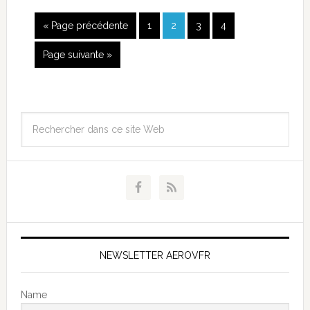
« Page précédente
1
2
3
4
Page suivante »
NEWSLETTER AEROVFR
Name