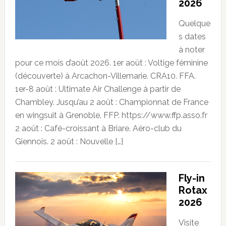
2026
Quelque
s dates
à noter
pour ce mois d’août 2026. 1er août : Voltige féminine
(découverte) à Arcachon-Villemarie. CRA10. FFA.
1er-8 août : Ultimate Air Challenge à partir de
Chambley. Jusqu’au 2 août : Championnat de France
en wingsuit à Grenoble. FFP. https://www.ffp.asso.fr
2 août : Café-croissant à Briare. Aéro-club du
Giennois. 2 août : Nouvelle […]
Fly-in
Rotax
2026
Visite