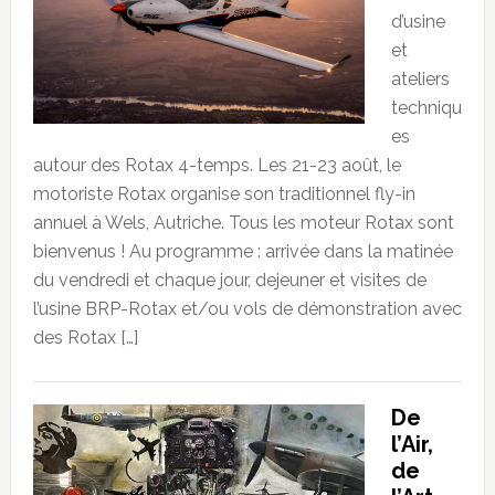
d’usine
et
ateliers
techniqu
es
autour des Rotax 4-temps. Les 21-23 août, le
motoriste Rotax organise son traditionnel fly-in
annuel à Wels, Autriche. Tous les moteur Rotax sont
bienvenus ! Au programme : arrivée dans la matinée
du vendredi et chaque jour, dejeuner et visites de
l’usine BRP-Rotax et/ou vols de démonstration avec
des Rotax […]
De
l’Air,
de