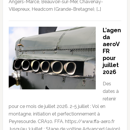
Angers-Marcé, Beauvoir-sur-Mer, Chavenay-
Villepreux, Headcorn (Grande-Bretagne), […]
L’agen
da
aeroV
FR
pour
juillet
2026
Des
dates à
retenir
pour ce mois de juillet 2026. 2-5 juillet : Vol en
montagne, initiation et perfectionnement à
Peyresourde. CRA10. FFA. https://www.ffa-aero.fr
Jusqu’au 3 juillet : Stage de voltige Advanced (avion)