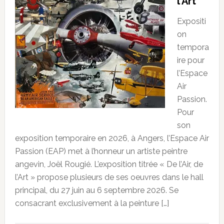
l’Art
Expositi
on
tempora
ire pour
l’Espace
Air
Passion.
Pour
son
exposition temporaire en 2026, à Angers, l’Espace Air
Passion (EAP) met à l’honneur un artiste peintre
angevin, Joël Rougié. L’exposition titrée « De l’Air, de
l’Art » propose plusieurs de ses oeuvres dans le hall
principal, du 27 juin au 6 septembre 2026. Se
consacrant exclusivement à la peinture […]