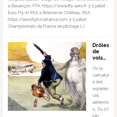
à Besançon. FFA. https://www.ffa-aero.fr 3-5 juillet :
Euro Fly-in RSA à Brienne-le-Château. RSA.
https://euroflyin.rsafrance.com 3-5 juillet :
Championnats de France de pilotage […]
Drôles
de
vols…
Ou la
caricatur
e des
expérien
ces
aérienne
s… Du 27
juin