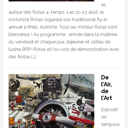
es
autour des Rotax 4-temps. Les 21-23 août, le
motoriste Rotax organise son traditionnel fly-in
annuel à Wels, Autriche. Tous les moteur Rotax sont
bienvenus ! Au programme : arrivée dans la matinée
du vendredi et chaque jour, dejeuner et visites de
l’usine BRP-Rotax et/ou vols de démonstration avec
des Rotax […]
De
l’Air,
de
l’Art
Expositi
on
tempora