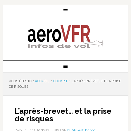
VOUS ÊTES ICI :
ACCUEIL
/
COCKPIT
/
L’APRÈS-BREVET… ET LA PRISE
DE RISQUES
L’après-brevet… et la prise
de risques
PUBLIÉ LE
11 JANVIER 2019
PAR
FRANÇOIS BESSE