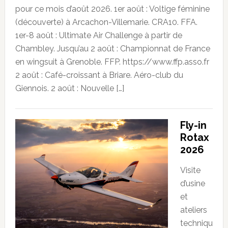
pour ce mois d’août 2026. 1er août : Voltige féminine
(découverte) à Arcachon-Villemarie. CRA10. FFA.
1er-8 août : Ultimate Air Challenge à partir de
Chambley. Jusqu’au 2 août : Championnat de France
en wingsuit à Grenoble. FFP. https://www.ffp.asso.fr
2 août : Café-croissant à Briare. Aéro-club du
Giennois. 2 août : Nouvelle […]
Fly-in
Rotax
2026
Visite
d’usine
et
ateliers
techniqu