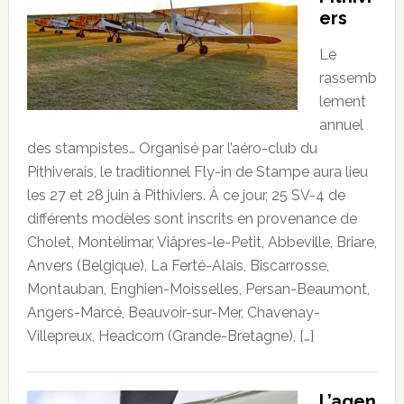
ers
Le
rassemb
lement
annuel
des stampistes… Organisé par l’aéro-club du
Pithiverais, le traditionnel Fly-in de Stampe aura lieu
les 27 et 28 juin à Pithiviers. À ce jour, 25 SV-4 de
différents modèles sont inscrits en provenance de
Cholet, Montélimar, Viâpres-le-Petit, Abbeville, Briare,
Anvers (Belgique), La Ferté-Alais, Biscarrosse,
Montauban, Enghien-Moisselles, Persan-Beaumont,
Angers-Marcé, Beauvoir-sur-Mer, Chavenay-
Villepreux, Headcorn (Grande-Bretagne), […]
L’agen