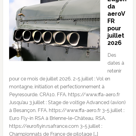
da
aeroV
FR
pour
juillet
2026
Des
dates à
retenir
pour ce mois de juillet 2026. 2-5 juillet : Vol en
montagne, initiation et perfectionnement à
Peyresourde. CRA10. FFA. https://www.ffa-aero.fr
Jusqu’au 3 juillet : Stage de voltige Advanced (avion)
à Besançon. FFA. https://www.ffa-aero.fr 3-5 juillet :
Euro Fly-in RSA à Brienne-le-Château. RSA.
https://euroflyin.rsafrance.com 3-5 juillet :
Championnats de France de pilotage […]