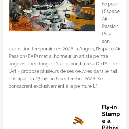
ire pour
l’Espace
Air
Passion.
Pour
son
exposition temporaire en 2026, à Angers, l’Espace Air
Passion (EAP) met à l’honneur un artiste peintre
angevin, Joël Rougié. L’exposition titrée « De l’Air, de
l’Art » propose plusieurs de ses oeuvres dans le hall
principal, du 27 juin au 6 septembre 2026. Se
consacrant exclusivement à la peinture […]
Fly-in
Stamp
e à
Pithivi