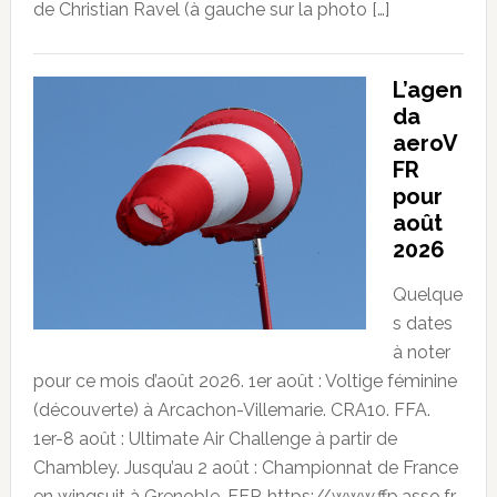
de Christian Ravel (à gauche sur la photo […]
L’agen
da
aeroV
FR
pour
août
2026
Quelque
s dates
à noter
pour ce mois d’août 2026. 1er août : Voltige féminine
(découverte) à Arcachon-Villemarie. CRA10. FFA.
1er-8 août : Ultimate Air Challenge à partir de
Chambley. Jusqu’au 2 août : Championnat de France
en wingsuit à Grenoble. FFP. https://www.ffp.asso.fr