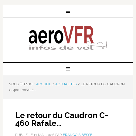
VOUS ÊTES ICI :
ACCUEIL
/
ACTUALITÉS
/
LE RETOUR DU CAUDRON
C-460 RAFALE…
Le retour du Caudron C-
460 Rafale…
PUBLIÉ LE
13 MAI 2026
PAR
FRANÇOIS BESSE