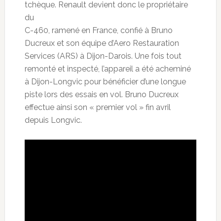
tchèque. Renault devient donc le propriétaire
du
C-460, ramené en France, confié à Bruno
Ducreux et son équipe d’Aero Restauration
Services (ARS) à Dijon-Darois. Une fois tout
remonté et inspecté, l’appareil a été acheminé
à Dijon-Longvic pour bénéficier d’une longue
piste lors des essais en vol. Bruno Ducreux
effectue ainsi son « premier vol » fin avril
depuis Longvic.